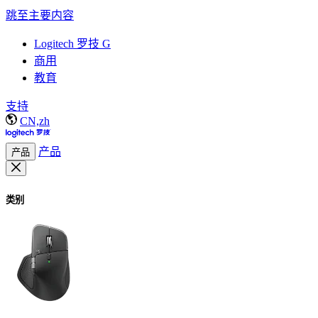
跳至主要内容
Logitech 罗技 G
商用
教育
支持
CN,zh
产品
产品
类别