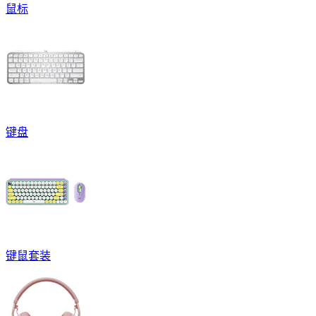
鼠标
键盘
键鼠套装