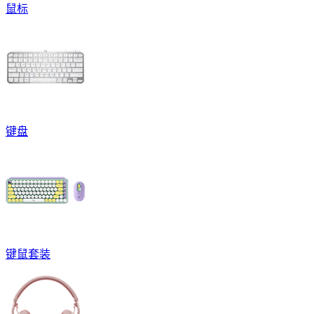
鼠标
键盘
键鼠套装