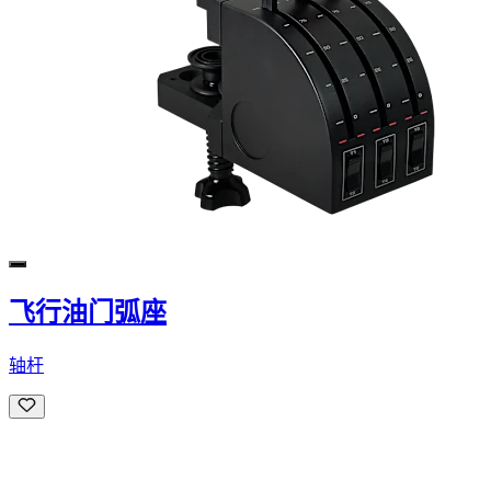
飞行油门弧座
轴杆