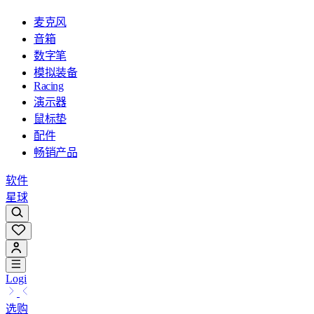
麦克风
音箱
数字笔
模拟装备
Racing
演示器
鼠标垫
配件
畅销产品
软件
星球
Logi
选购