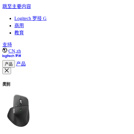
跳至主要内容
Logitech 罗技 G
商用
教育
支持
CN,zh
产品
产品
类别