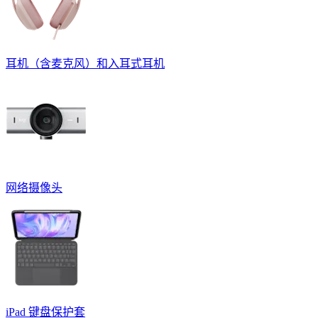
耳机（含麦克风）和入耳式耳机
网络摄像头
iPad 键盘保护套