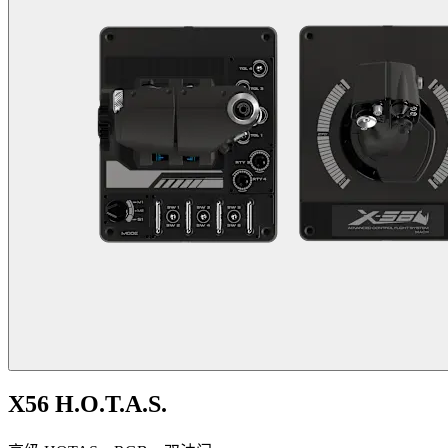
X56 H.O.T.A.S.