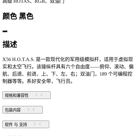
高级 HOTAS、RGB、双油门
颜色
黑色
描述
X56 H.O.T.A.S. 是一款现代化的军用级模拟杆，适用于虚拟现
实和太空飞行。该操纵杆具有六个自由度——俯仰、滚动、偏
航、后退、前进、上、下、左、右；双油门，189 个可编程控
制器等等。系好安全带，飞行员。
规格和兼容性
包装内容
软件 与 支持