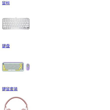
鼠标
键盘
键鼠套装