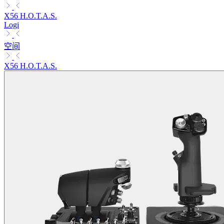
X56 H.O.T.A.S.
Logi
空间
X56 H.O.T.A.S.