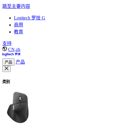
跳至主要内容
Logitech 罗技 G
商用
教育
支持
CN,zh
产品
产品
类别