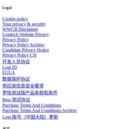
Legal
Cookie policy
Your privacy & security
WWCB Disclaimer
Logitech Website Privacy
Privacy Policy
Privacy Policy Archive
Candidate Privacy Notice
Privacy Policy CN
开发人员协议
Logi ID
EULA
数据保护协议
供应商信息安全要求
罗技测试版产品条款和条件
Beta 测试协议
Purchase Terms And Conditions
Purchase Terms And Conditions Archive
Logi 账号（中国大陆）更新