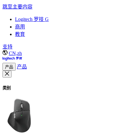
跳至主要内容
Logitech 罗技 G
商用
教育
支持
CN,zh
产品
产品
类别