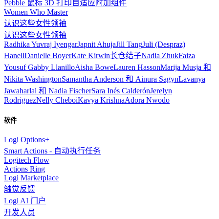
Pebble 鼠标 3D 打印自适应附加组件
Women Who Master
认识这些女性领袖
认识这些女性领袖
Radhika Yuvraj Iyengar
Japnit Ahuja
Jill Tang
Juli (Despraz)
Hanell
Danielle Boyer
Kate Kirwin
长仓结子
Nadia Zhuk
Faiza
Yousuf
Gabby Llanillo
Aisha Bowe
Lauren Hasson
Marija Musja 和
Nikita Washington
Samantha Anderson 和 Ainura Sagyn
Lavanya
Jawaharlal 和 Nadia Fischer
Sara Inés Calderón
Jerelyn
Rodriguez
Nelly Cheboi
Kavya Krishna
Adora Nwodo
软件
Logi Options+
Smart Actions - 自动执行任务
Logitech Flow
Actions Ring
Logi Marketplace
触觉反馈
Logi AI 门户
开发人员