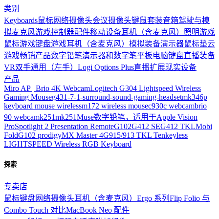
类别
Keyboards
鼠标
网络摄像头
会议摄像头
键鼠套装
音箱
驾驶与模
拟
麦克风
游戏控制器
配件
移动设备
耳机（含麦克风）
照明
游戏
鼠标
游戏键盘
游戏耳机（含麦克风）
模拟装备
演示器
鼠标垫
云
游戏
畅销产品
数字铅笔
演示器和数字笔
平板电脑键盘
直播装备
VR
双手通用（左手）
Logi Options Plus
直播
扩展现实设备
产品
Miro AP | Brio 4K Webcam
Logitech G304 Lightspeed Wireless
Gaming Mouse
g431-7-1-surround-sound-gaming-headset
mk346p
keyboard mouse wireless
m172 wireless mouse
c930c webcam
brio
90 webcam
k251
mk251
Muse数字铅笔，适用于Apple Vision
Pro
Spotlight 2 Presentation Remote
G102
G412 SE
G412 TKL
Mobi
Fold
G102 prodigy
MX Master 4
G915/913 TKL Tenkeyless
LIGHTSPEED Wireless RGB Keyboard
探索
专卖店
鼠标
键盘
网络摄像头
耳机（含麦克风）
Ergo 系列
Flip Folio 与
Combo Touch 对比
MacBook Neo 配件