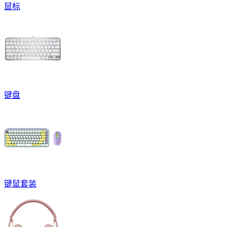
鼠标
键盘
键鼠套装