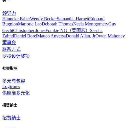
关于
领导力
Hanneke Faber
Wendy Becker
Samantha Harnett
Edouard
Bugnion
Marjorie Lao
Deborah Thomas
Neela Montgomery
Guy
Gecht
Christopher Jones
Frankie NG（吴国宏）
Sascha
Zahnd
Daniel Borel
Matteo Anversa
Donald Allan, Jr
Owen Mahoney
董事会
联系方式
罗技设计奖项
社会影响
多元与包容
Logicares
供应商多元化
招贤纳士
招贤纳士