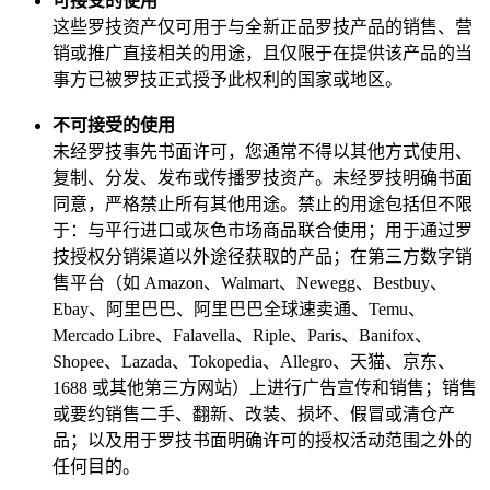
可接受的使用
这些罗技资产仅可用于与全新正品罗技产品的销售、营
销或推广直接相关的用途，且仅限于在提供该产品的当
事方已被罗技正式授予此权利的国家或地区。
不可接受的使用
未经罗技事先书面许可，您通常不得以其他方式使用、
复制、分发、发布或传播罗技资产。未经罗技明确书面
同意，严格禁止所有其他用途。禁止的用途包括但不限
于：与平行进口或灰色市场商品联合使用；用于通过罗
技授权分销渠道以外途径获取的产品；在第三方数字销
售平台（如 Amazon、Walmart、Newegg、Bestbuy、
Ebay、阿里巴巴、阿里巴巴全球速卖通、Temu、
Mercado Libre、Falavella、Riple、Paris、Banifox、
Shopee、Lazada、Tokopedia、Allegro、天猫、京东、
1688 或其他第三方网站）上进行广告宣传和销售；销售
或要约销售二手、翻新、改装、损坏、假冒或清仓产
品；以及用于罗技书面明确许可的授权活动范围之外的
任何目的。