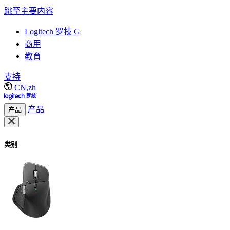
跳至主要内容
Logitech 罗技 G
商用
教育
支持
CN,zh
产品
产品
类别