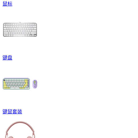
鼠标
键盘
键鼠套装