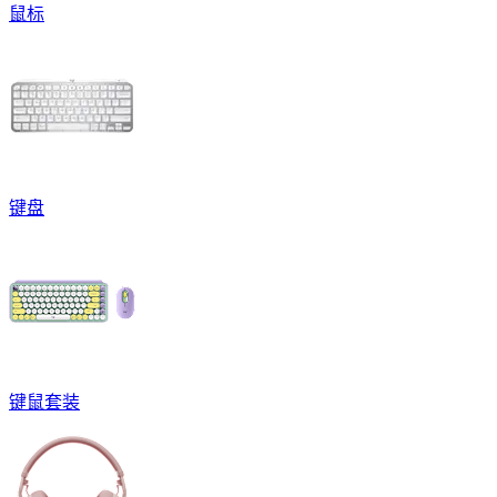
鼠标
键盘
键鼠套装