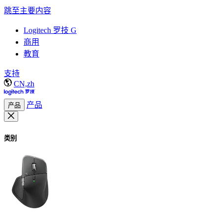
跳至主要内容
Logitech 罗技 G
商用
教育
支持
CN,zh
产品
产品
类别