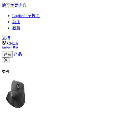
跳至主要内容
Logitech 罗技 G
商用
教育
支持
CN,zh
产品
产品
类别