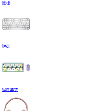
鼠标
键盘
键鼠套装