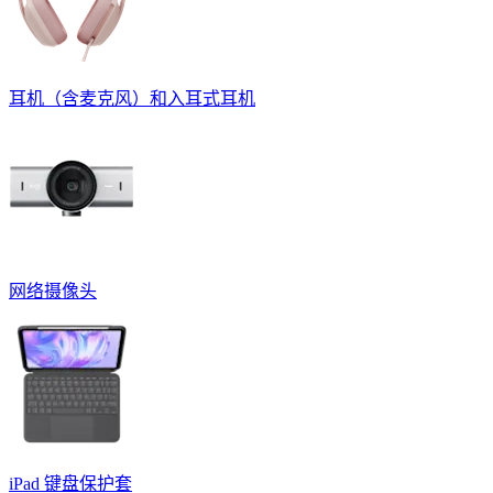
耳机（含麦克风）和入耳式耳机
网络摄像头
iPad 键盘保护套