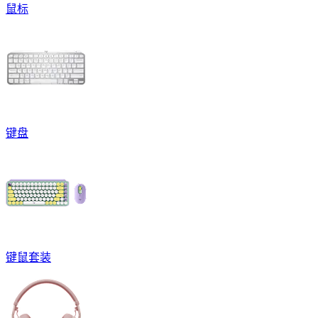
鼠标
键盘
键鼠套装