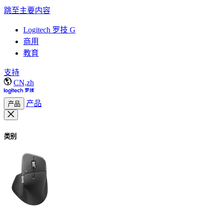
跳至主要内容
Logitech 罗技 G
商用
教育
支持
CN,zh
产品
产品
类别