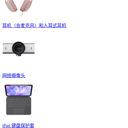
耳机（含麦克风）和入耳式耳机
网络摄像头
iPad 键盘保护套