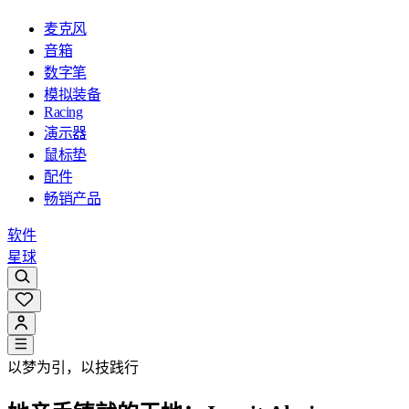
麦克风
音箱
数字笔
模拟装备
Racing
演示器
鼠标垫
配件
畅销产品
软件
星球
以梦为引，以技践行