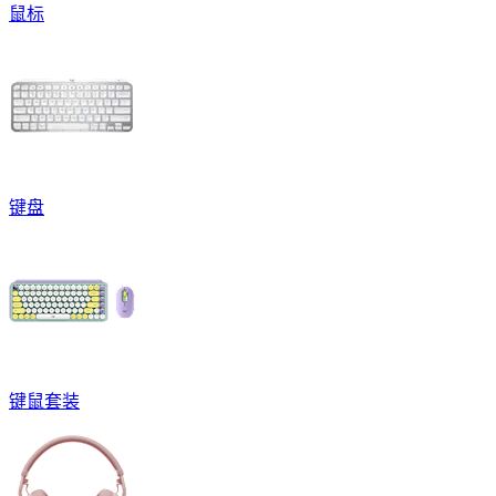
鼠标
键盘
键鼠套装