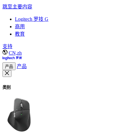
跳至主要内容
Logitech 罗技 G
商用
教育
支持
CN,zh
产品
产品
类别