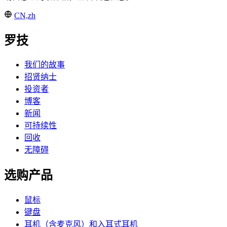
CN,zh
罗技
我们的故事
招贤纳士
投资者
博客
新闻
可持续性
回收
无障碍
选购产品
鼠标
键盘
耳机（含麦克风）和入耳式耳机