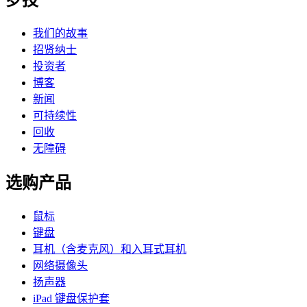
罗技
我们的故事
招贤纳士
投资者
博客
新闻
可持续性
回收
无障碍
选购产品
鼠标
键盘
耳机（含麦克风）和入耳式耳机
网络摄像头
扬声器
iPad 键盘保护套