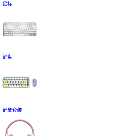
鼠标
键盘
键鼠套装