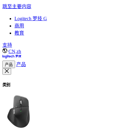
跳至主要内容
Logitech 罗技 G
商用
教育
支持
CN,zh
产品
产品
类别