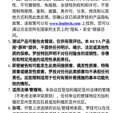
性、不可撤销性、免版税、全球性的权利和许可，不受
限制地使用、复制、披露、再许可、分发、修改和以其
他方式利用此类反馈。您确认您已阅读罗技的产品隐私
政策，该政策可以在
www.logitech.com
上找到，您可以
通过点击您所在国家的主页上的“隐私 + 安全”链接访
问。
测试产品可能包含错误，仅供有限评估。本 BETA 产品
按“原样”提供，不提供任何明示、暗示、法定或其他性
质的保修。罗技特别声明不对任何隐含的适销性、非侵
权和特定用途的适用性承担责任。
即使被告知可能发生此类间接损害、偶发性损害、特殊
损害或继发性损害，罗技对任何此类损害均不承担任何
责任。这些限制适用于任何有限补救措施的基本功能失
效的情形。
适用法律/管辖地
。本协议应受加利福尼亚州法律的管辖
（不考虑法律冲突原则），任何争议的管辖地应为加利
福尼亚州圣克拉拉县或加利福尼亚州北区。
杂项
。尽管上述选择的论坛/管辖地条款，罗技可以在任