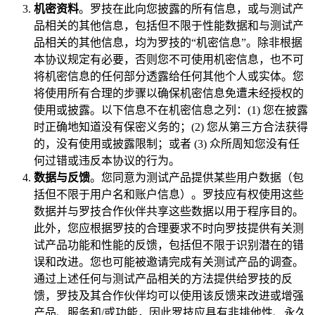
机密资料
。罗技在此向您披露的所有信息，或与测试产
品相关的其他信息，包括但不限于性能数据和与测试产
品相关的其他信息，均为罗技的“机密信息”。除非根据
本协议规定有必要，否则您不可使用机密信息，也不可
将机密信息的任何部分透露给任何其他个人或实体。您
将使用所有合理的步骤以确保机密信息免遭未经授权的
使用或披露。以下信息不在机密信息之列：(1) 您在披露
时正确地知道没有保密义务的；(2) 您从第三方合法获得
的，没有使用或披露限制；或者 (3) 众所周知您没有任
何过错或违反本协议的行为。
数据与反馈
。您同意为测试产品提供某些用户数据（包
括但不限于用户名和账户信息）。罗技应有权使用这些
数据并与罗技合作伙伴共享这些数据以用于程序目的。
此外，您应根据罗技的合理要求不时向罗技提供有关测
试产品功能和性能的反馈，包括但不限于识别潜在的错
误和改进。您也可能被邀请完成有关测试产品的调查。
通过上述任何与测试产品相关的方法提供给罗技的反
馈，罗技及其合作伙伴均可以使用该反馈来改进或增强
产品、服务和/或功能，因此罗技应具有非排他性、永久