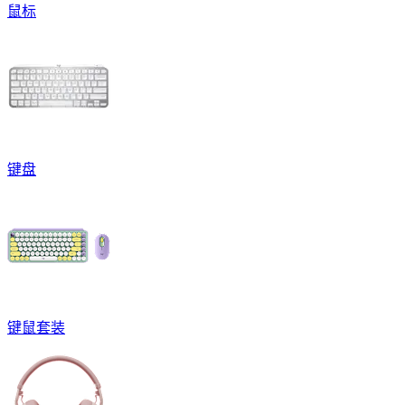
鼠标
键盘
键鼠套装