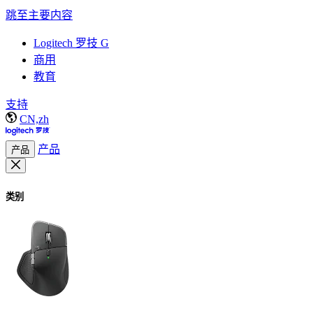
跳至主要内容
Logitech 罗技 G
商用
教育
支持
CN,zh
产品
产品
类别