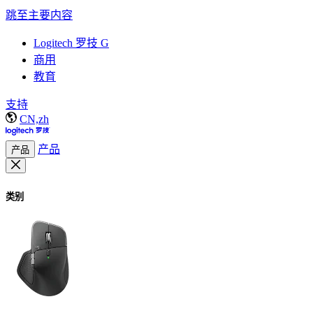
跳至主要内容
Logitech 罗技 G
商用
教育
支持
CN,zh
产品
产品
类别