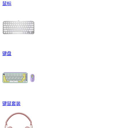
鼠标
键盘
键鼠套装