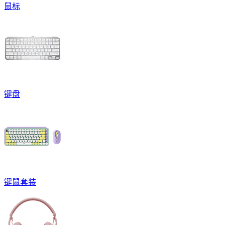
鼠标
键盘
键鼠套装