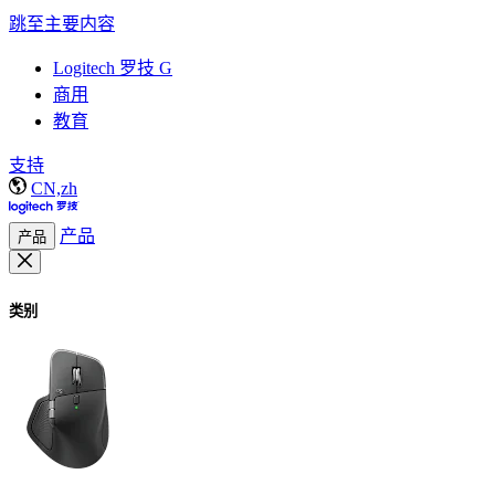
跳至主要内容
Logitech 罗技 G
商用
教育
支持
CN,zh
产品
产品
类别