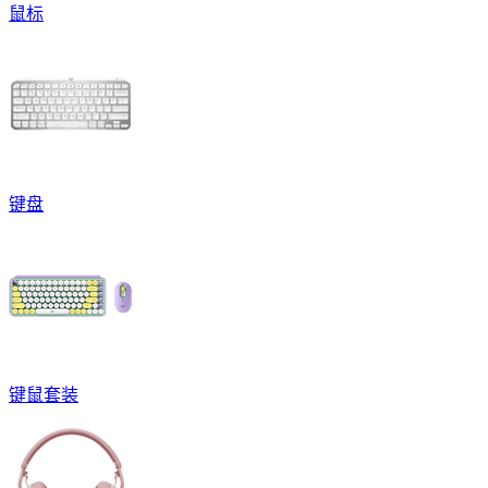
鼠标
键盘
键鼠套装