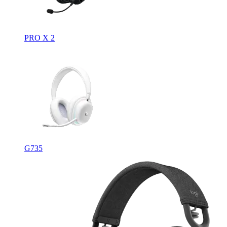
PRO X 2
G735