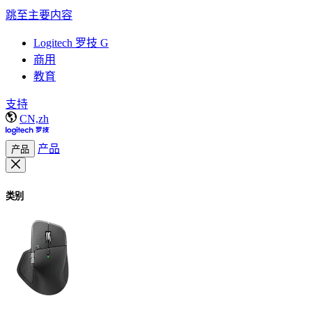
跳至主要内容
Logitech 罗技 G
商用
教育
支持
CN,zh
产品
产品
类别