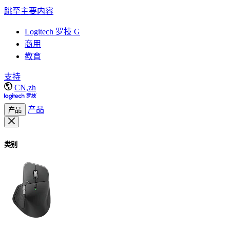
跳至主要内容
Logitech 罗技 G
商用
教育
支持
CN,zh
产品
产品
类别