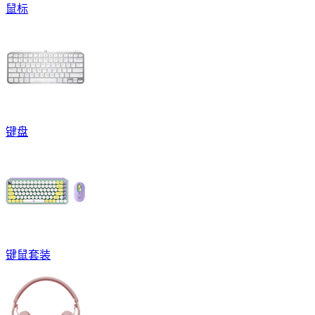
鼠标
键盘
键鼠套装