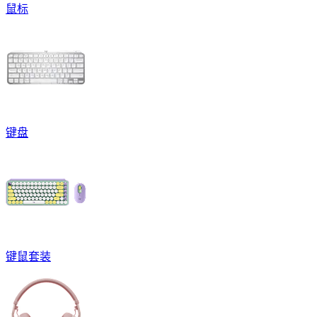
鼠标
键盘
键鼠套装