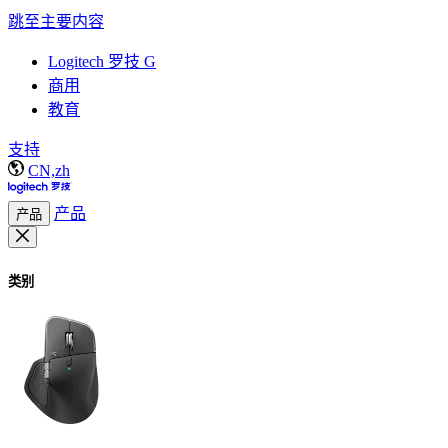
跳至主要内容
Logitech 罗技 G
商用
教育
支持
CN,zh
产品
产品
类别