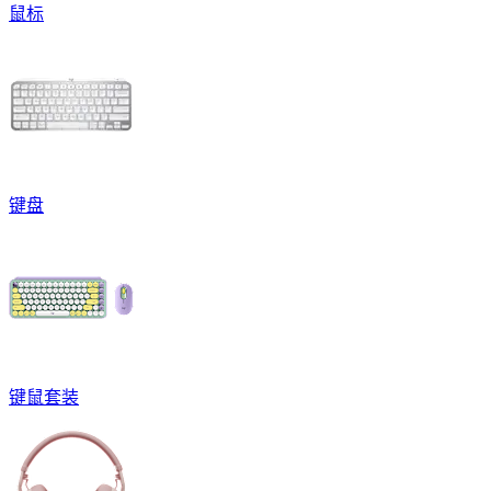
鼠标
键盘
键鼠套装