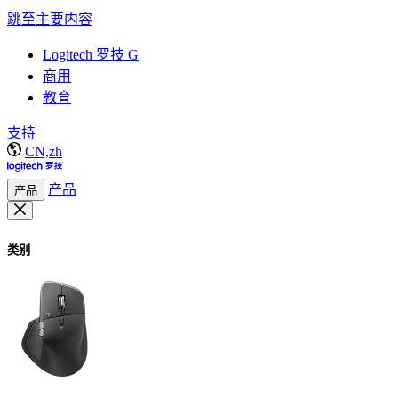
跳至主要内容
Logitech 罗技 G
商用
教育
支持
CN,zh
产品
产品
类别