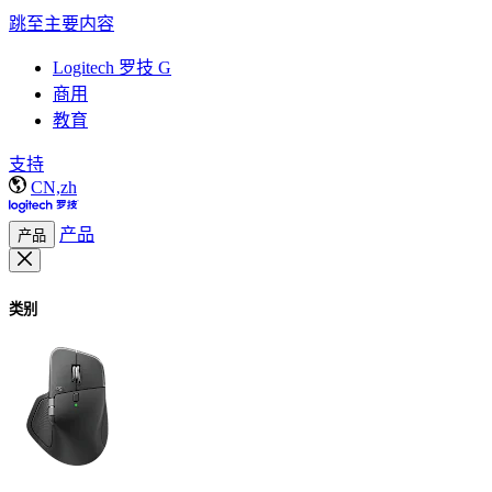
跳至主要内容
Logitech 罗技 G
商用
教育
支持
CN,zh
产品
产品
类别