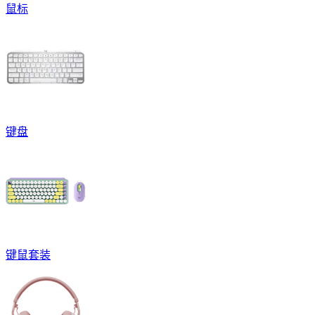
鼠标
键盘
键鼠套装