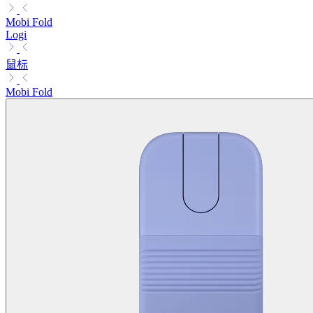
Mobi Fold
Logi
鼠标
Mobi Fold