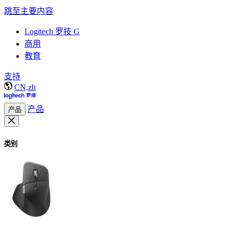
跳至主要内容
Logitech 罗技 G
商用
教育
支持
CN,zh
产品
产品
类别