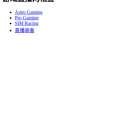
Astro Gaming
Pro Gaming
SIM Racing
直播装备
支持
个人支持
游戏支持
商业和教育支持
联系我们
软件
为游戏和直播打造的 G Hub
性能出色的 Options+
罗技