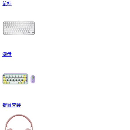
鼠标
键盘
键鼠套装