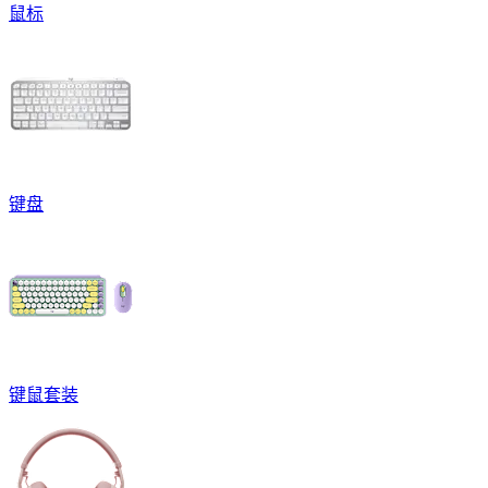
鼠标
键盘
键鼠套装