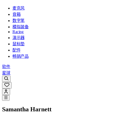
麦克风
音箱
数字笔
模拟装备
Racing
演示器
鼠标垫
配件
畅销产品
软件
星球
Samantha Harnett