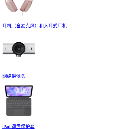
耳机（含麦克风）和入耳式耳机
网络摄像头
iPad 键盘保护套