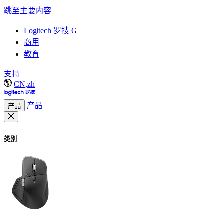
跳至主要内容
Logitech 罗技 G
商用
教育
支持
CN,zh
产品
产品
类别