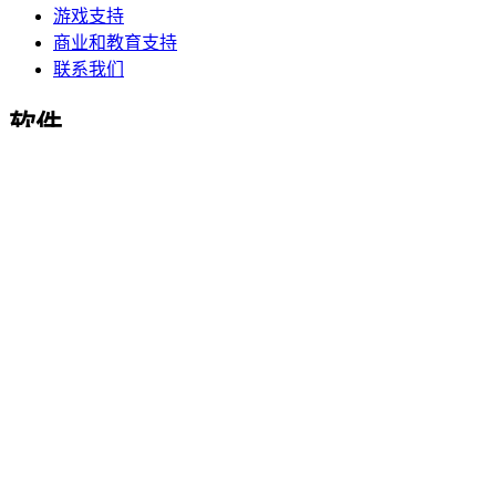
游戏支持
商业和教育支持
联系我们
软件
为游戏和直播打造的 G Hub
性能出色的 Options+
罗技
选购产品
游戏直播两相宜
支持
软件
CN,zh