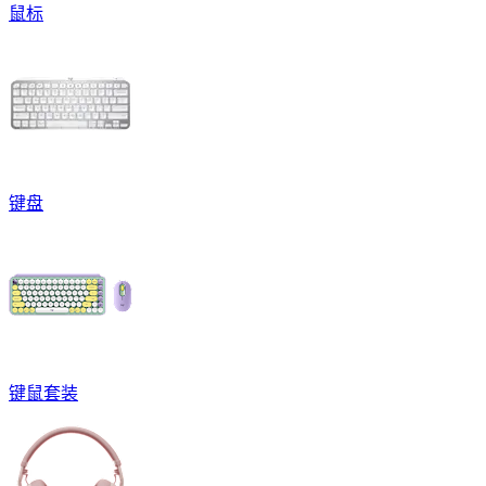
鼠标
键盘
键鼠套装