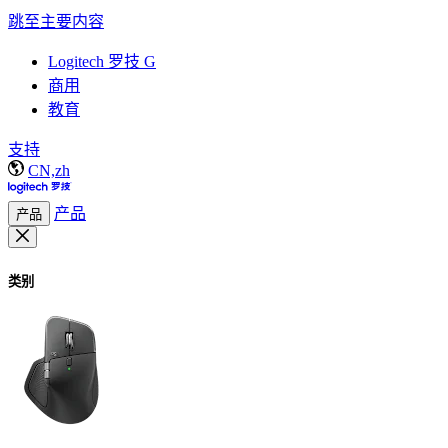
跳至主要内容
Logitech 罗技 G
商用
教育
支持
CN,zh
产品
产品
类别