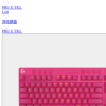
PRO X TKL
Logi
游戏键盘
PRO X TKL