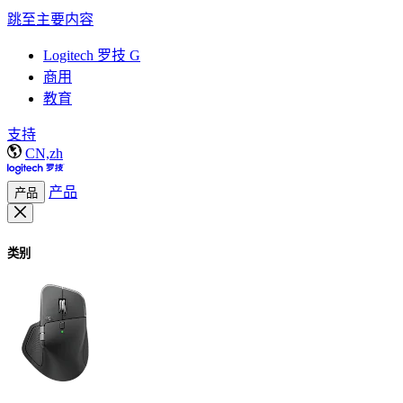
跳至主要内容
Logitech 罗技 G
商用
教育
支持
CN,zh
产品
产品
类别