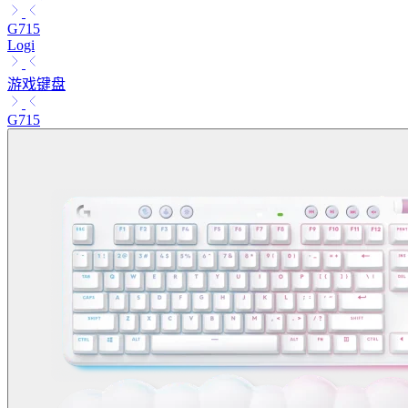
G715
Logi
游戏键盘
G715