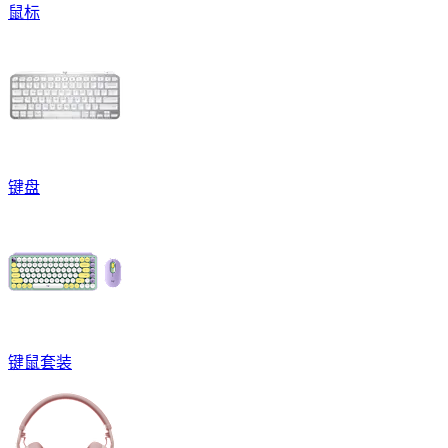
鼠标
键盘
键鼠套装