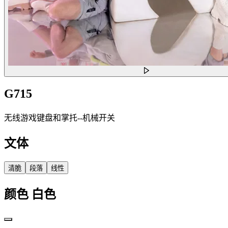
G715
无线游戏键盘和掌托--机械开关
文体
清脆
段落
线性
颜色
白色