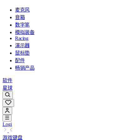
麦克风
音箱
数字笔
模拟装备
Racing
演示器
鼠标垫
配件
畅销产品
软件
星球
Logi
游戏键盘