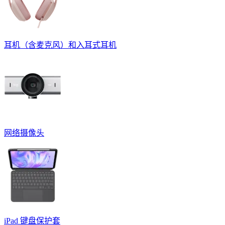
耳机（含麦克风）和入耳式耳机
网络摄像头
iPad 键盘保护套