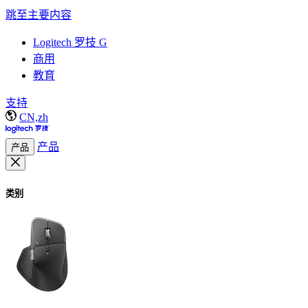
跳至主要内容
Logitech 罗技 G
商用
教育
支持
CN,zh
产品
产品
类别