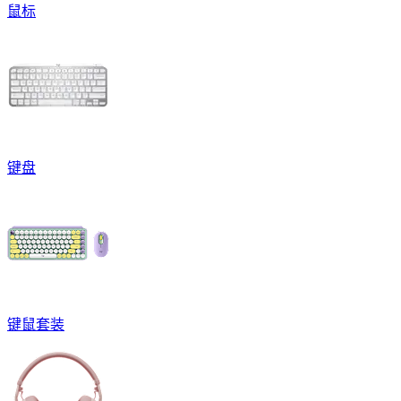
鼠标
键盘
键鼠套装