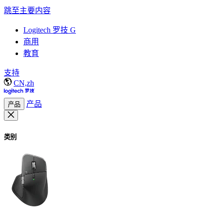
跳至主要内容
Logitech 罗技 G
商用
教育
支持
CN,zh
产品
产品
类别