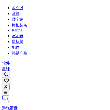
麦克风
音箱
数字笔
模拟装备
Racing
演示器
鼠标垫
配件
畅销产品
软件
星球
Logi
游戏键盘