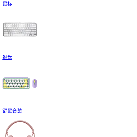
鼠标
键盘
键鼠套装