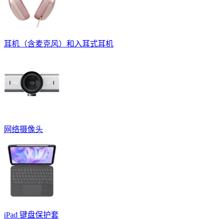
耳机（含麦克风）和入耳式耳机
网络摄像头
iPad 键盘保护套