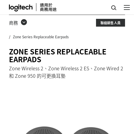
ZONE
系
商務
聯絡銷售人員
列
Zone Series Replaceable Earpads
可
更
ZONE SERIES REPLACEABLE
EARPADS
換
Zone Wireless 2、Zone Wireless 2 ES、Zone Wired 2
耳
和 Zone 950 的可更換耳墊
墊