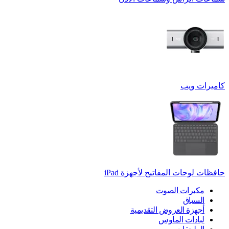
كاميرات ويب
حافظات لوحات المفاتيح لأجهزة ‏iPad
مكبرات الصوت
السباق
أجهزة العروض التقديمية
لبادات الماوس