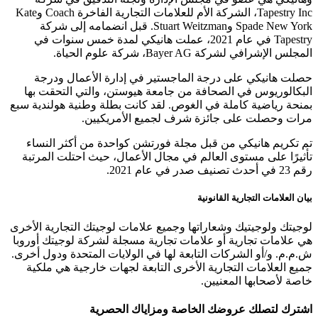
Tapestry Inc، الشركة الأم للعلامات التجارية الفاخرة Coach وKate
Spade New York وStuart Weitzman. قبل انضمامه إلى شركة
Tapestry في عام 2021، عملت هانيكي لمدة خمس سنوات في
المجلس الإشرافي لشركة Bayer AG، شركة علوم الحياة.
حصلت هانيكي على درجة الماجستير في إدارة الأعمال ودرجة
البكالوريوس في الصحافة من جامعة هيوستن، والتي التحقت بها
بمنحة رياضية كاملة في الغوص. لقد كانت بطلة وطنية هولندية سبع
مرات وحصلت على جائزة شرف لجميع الأمريكيين.
تم تكريم هانيكي من قبل مجلة فورتشن كواحدة من أكثر النساء
تأثيرًا على مستوى العالم في مجال الأعمال، حيث احتلت المرتبة
رقم 23 في أحدث تصنيف صدر في عام 2021.
بيان العلامات التجارية القانونية
لوجيتك ولوجيتيك وشعاراتها وجميع علامات لوجيتك التجارية الأخرى
هي علامات تجارية أو علامات تجارية مسجلة لشركة لوجيتك أوروبا
ش.م.م. و/أو الشركات التابعة لها في الولايات المتحدة ودول أخرى.
جميع العلامات التجارية الأخرى التابعة لجهات خارجية هي ملكية
خاصة لأصحابها المعنيين.
اشترك لتصلك عروضك الخاصة ومزاياك الحصرية