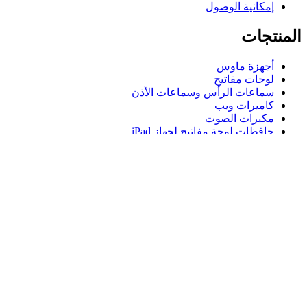
إمكانية الوصول
المنتجات
أجهزة ماوس
لوحات مفاتيح
سماعات الرأس وسماعات الأذن
كاميرات ويب
مكبرات الصوت
حافظات لوحة مفاتيح لجهاز iPad
أجهزة ماوس للألعاب
لوحات مفاتيح للألعاب
سماعة رأس للألعاب
الدعم
دعم فردي
دعم الألعاب
تواصل معنا
Logitech