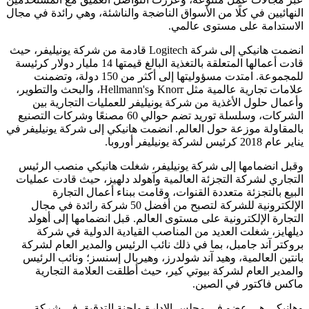
النهائيين في كلًا من الأسواق الناضجة والناشئة، وهي رائدة في مجال
الاستدامة على مستوى عالمي.
انضمت هانيكي إلى شركة Logitech قادمة من شركة يونيليفر، حيث
قادت أعمالها المتعلقة بالتغذية البالغ قيمتها 14 مليار دولار كرئيسة
للمجموعة. امتدت مسؤوليتها إلى أكثر من 150 دولة، وتضمنت
علامات تجارية عالمية مثل Knorr وHellmann's، والبحث والتطوير،
وأعمال حلول الأغذية من شركة يونيليفر للعمليات التجارية بين
الشركات، وسلسلة توريد تضم حوالي 60 مصنعًا وشركات التصنيع
بالمقاولة موزعة حول العالم. انضمت هانيكي إلى شركة يونيليفر في
يناير عام 2018 كرئيس لشركة يونيليفر أوروبا.
وقبل انضمامها إلى شركة يونيليفر، شغلت هانيكي منصب الرئيس
التجاري لشركة التجزئة العالمية وآهولد دلهيز، حيث قادت عمليات
البيع بالتجزئة متعددة القنوات، وقامت ببناء أعمال التجارة
الإلكترونية للشركة لتصبح من أفضل 50 شركة رائدة في مجال
التجارة الإلكترونية على مستوى العالم. قبل انضمامها إلى أهولد
ديلهايز، شغلت العديد من المناصب القيادية الدولية في شركة
بروكتر آند جامبل، بما في ذلك نائب الرئيس والمدير العام لشركة
بانتين العالمية، وهيد آند شولدرز، وهيربال إسنسز؛ ونائب الرئيس
والمدير العام لشركة بيوتي كير، حيث أطلقت العلامة التجارية
ماكس فاكتور في الصين.
وهانيكي هي عضو في مجلس الإدارة ولجنة التدقيق في شركة