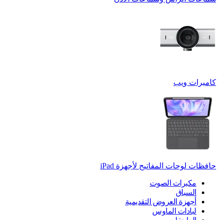
كاميرات ويب
حافظات لوحات المفاتيح لأجهزة ‏iPad
مكبرات الصوت
السباق
أجهزة العروض التقديمية
لبادات الماوس