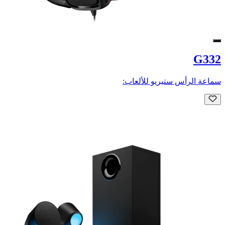
G332
سماعة الرأس ستيريو للألعاب: