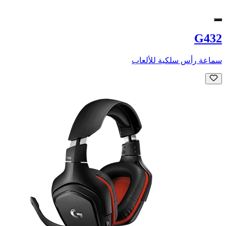
G432
سماعة رأس سلكية للألعاب