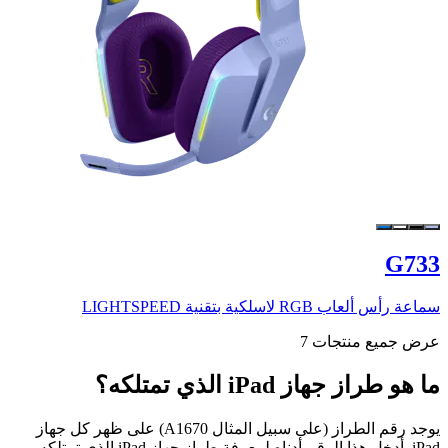
G733
سماعة رأس ألعاب RGB لاسلكية بتقنية LIGHTSPEED
عرض جميع منتجات 7
ما هو طراز جهاز iPad الذي تمتلكه؟
يوجد رقم الطراز (على سبيل المثال A1670) على ظهر كل جهاز
iPad. أدخل هذا الرقم أدناه لمعرفة طراز جهاز iPad الذي تمتلكه.