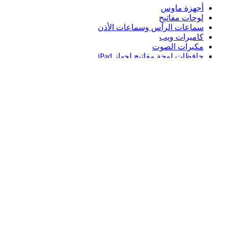
أجهزة ماوس
لوحات مفاتيح
سماعات الرأس وسماعات الأذن
كاميرات ويب
مكبرات الصوت
حافظات لوحة مفاتيح لجهاز iPad
أجهزة ماوس للألعاب
لوحات مفاتيح للألعاب
سماعة رأس للألعاب
الدعم
دعم فردي
دعم الألعاب
تواصل معنا
Logitech
المنتجات
الدعم