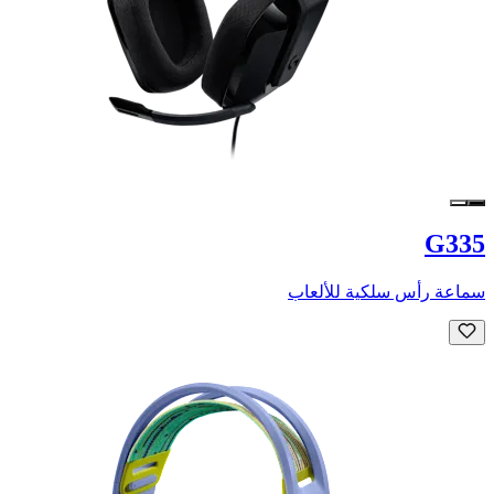
G335
سماعة رأس سلكية للألعاب