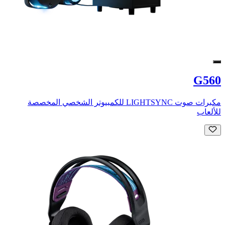
G560
مكبرات صوت LIGHTSYNC للكمبيوتر الشخصي المخصصة
للألعاب