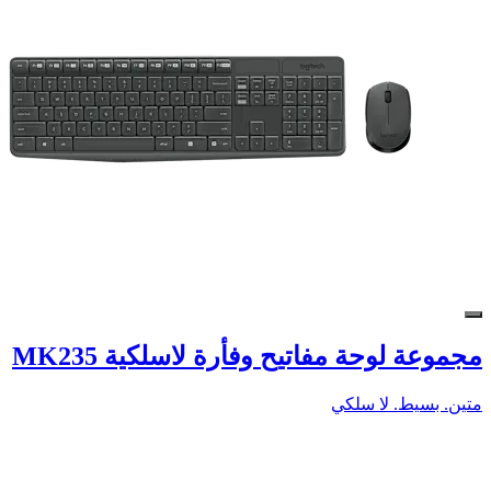
مجموعة لوحة مفاتيح وفأرة لاسلكية MK235
متين. بسيط. لا سلكي