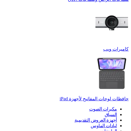
كاميرات ويب
حافظات لوحات المفاتيح لأجهزة ‏iPad
مكبرات الصوت
السباق
أجهزة العروض التقديمية
لبادات الماوس