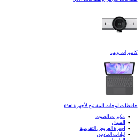
كاميرات ويب
حافظات لوحات المفاتيح لأجهزة ‏iPad
مكبرات الصوت
السباق
أجهزة العروض التقديمية
لبادات الماوس