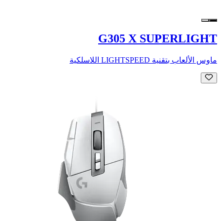
G305 X SUPERLIGHT
ماوس الألعاب بتقنية LIGHTSPEED اللاسلكية