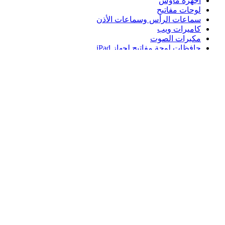
أجهزة ماوس
لوحات مفاتيح
سماعات الرأس وسماعات الأذن
كاميرات ويب
مكبرات الصوت
حافظات لوحة مفاتيح لجهاز iPad
أجهزة ماوس للألعاب
لوحات مفاتيح للألعاب
سماعة رأس للألعاب
الدعم
دعم فردي
دعم الألعاب
تواصل معنا
Logitech
المنتجات
الدعم
EG,ar