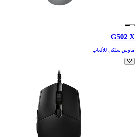
G502 X
ماوس سلكي للألعاب