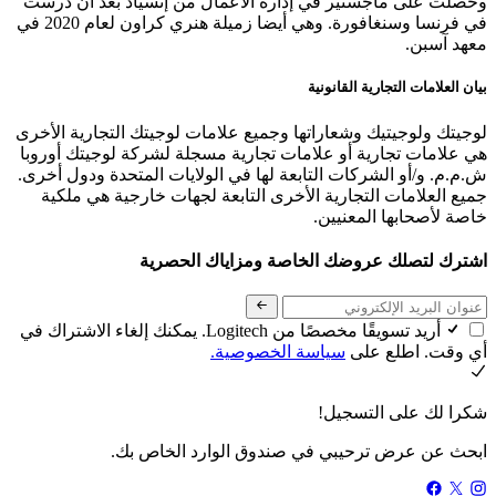
وحصلت على ماجستير في إدارة الأعمال من إنسياد بعد أن درست
في فرنسا وسنغافورة. وهي أيضا زميلة هنري كراون لعام 2020 في
معهد آسبن.
بيان العلامات التجارية القانونية
لوجيتك ولوجيتيك وشعاراتها وجميع علامات لوجيتك التجارية الأخرى
هي علامات تجارية أو علامات تجارية مسجلة لشركة لوجيتك أوروبا
ش.م.م. و/أو الشركات التابعة لها في الولايات المتحدة ودول أخرى.
جميع العلامات التجارية الأخرى التابعة لجهات خارجية هي ملكية
خاصة لأصحابها المعنيين.
اشترك لتصلك عروضك الخاصة ومزاياك الحصرية
أريد تسويقًا مخصصًا من Logitech. يمكنك إلغاء الاشتراك في
أي وقت. اطلع على
سياسة الخصوصية.
شكرا لك على التسجيل!
ابحث عن عرض ترحيبي في صندوق الوارد الخاص بك.