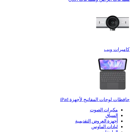
كاميرات ويب
حافظات لوحات المفاتيح لأجهزة ‏iPad
مكبرات الصوت
السباق
أجهزة العروض التقديمية
لبادات الماوس