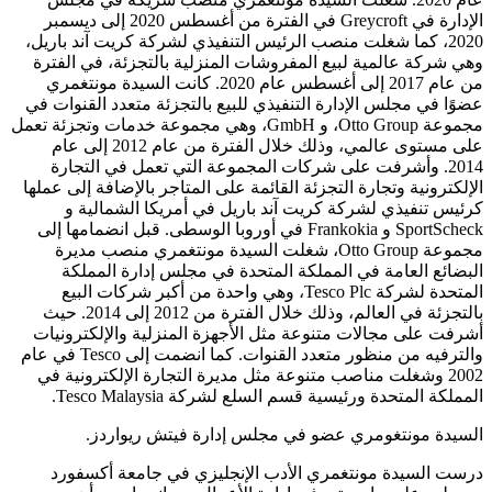
الإدارة في Greycroft في الفترة من أغسطس 2020 إلى ديسمبر
2020، كما شغلت منصب الرئيس التنفيذي لشركة كريت آند باريل،
وهي شركة عالمية لبيع المفروشات المنزلية بالتجزئة، في الفترة
من عام 2017 إلى أغسطس عام 2020. كانت السيدة مونتغمري
عضوًا في مجلس الإدارة التنفيذي للبيع بالتجزئة متعدد القنوات في
مجموعة Otto Group، و GmbH، وهي مجموعة خدمات وتجزئة تعمل
على مستوى عالمي، وذلك خلال الفترة من عام 2012 إلى عام
2014. وأشرفت على شركات المجموعة التي تعمل في التجارة
الإلكترونية وتجارة التجزئة القائمة على المتاجر بالإضافة إلى عملها
كرئيس تنفيذي لشركة كريت آند باريل في أمريكا الشمالية و
SportScheck و Frankokia في أوروبا الوسطى. قبل انضمامها إلى
مجموعة Otto Group، شغلت السيدة مونتغمري منصب مديرة
البضائع العامة في المملكة المتحدة في مجلس إدارة المملكة
المتحدة لشركة Tesco Plc، وهي واحدة من أكبر شركات البيع
بالتجزئة في العالم، وذلك خلال الفترة من 2012 إلى 2014. حيث
أشرفت على مجالات متنوعة مثل الأجهزة المنزلية والإلكترونيات
والترفيه من منظور متعدد القنوات. كما انضمت إلى Tesco في عام
2002 وشغلت مناصب متنوعة مثل مديرة التجارة الإلكترونية في
المملكة المتحدة ورئيسية قسم السلع لشركة Tesco Malaysia.
السيدة مونتغومري عضو في مجلس إدارة فيتش ريواردز.
درست السيدة مونتغمري الأدب الإنجليزي في جامعة أكسفورد