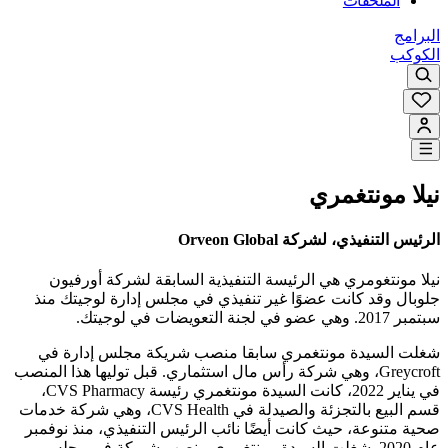
الملحقات
البرامج
الكوكب
نيلا مونتغمري
الرئيس التنفيذي، لشركة Orveon Global
نيلا مونتغومري هي الرئيسة التنفيذية السابقة لشركة أورفيون
جلوبال وقد كانت عضوًا غير تنفيذي في مجلس إدارة لوجيتك منذ
سبتمبر 2017. وهي عضو في لجنة التعويضات في لوجيتك.
شغلت السيدة مونتغمري سابقا منصب شريكة مجلس إدارة في
Greycroft، وهي شركة رأس مال استثماري. قبل توليها هذا المنصب
في يناير 2022، كانت السيدة مونتغمري رئيسة CVS Pharmacy،
قسم البيع بالتجزئة والصيدلة في CVS Health، وهي شركة خدمات
صحية متنوعة، حيث كانت أيضًا نائب الرئيس التنفيذي، منذ نوفمبر
عام 2020. شغلت السيدة مونتغمري منصب شريكة في مجلس