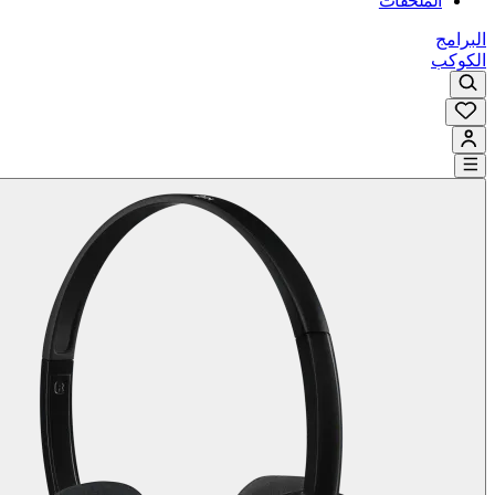
الملحقات
البرامج
الكوكب