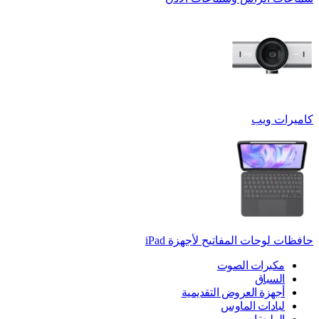
كاميرات ويب
حافظات لوحات المفاتيح لأجهزة ‏iPad
مكبرات الصوت
السباق
أجهزة العروض التقديمية
لبادات الماوس