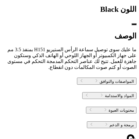
اللون
Black
الوصف
ما عليك سوى توصيل سماعة الرأس الستيريو H151 بمنفذ 3.5 مم
على جهاز الكمبيوتر أو الجهاز اللوحي أو الهاتف الذكي وستكون
جاهزة للعمل. تتيح لك عناصر التحكم المدمجة التحكم في مستوى
الصوت أو كتم صوت المكالمات دون انقطاع.
المواصفات والتوافق
المواد والاستدامة
محتويات العبوة
برمجة و الدعم