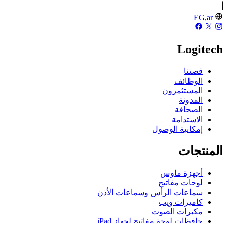
EG,ar
Logitech
قصتنا
الوظائف
المستثمرون
المدونة
الصحافة
الاستدامة
إمكانية الوصول
المنتجات
أجهزة ماوس
لوحات مفاتيح
سماعات الرأس وسماعات الأذن
كاميرات ويب
مكبرات الصوت
حافظات لوحة مفاتيح لجهاز iPad