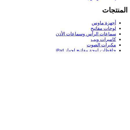
المنتجات
أجهزة ماوس
لوحات مفاتيح
سماعات الرأس وسماعات الأذن
كاميرات ويب
مكبرات الصوت
حافظات لوحة مفاتيح لجهاز iPad
أجهزة ماوس للألعاب
لوحات مفاتيح للألعاب
سماعة رأس للألعاب
الدعم
دعم فردي
دعم الألعاب
تواصل معنا
Logitech
المنتجات