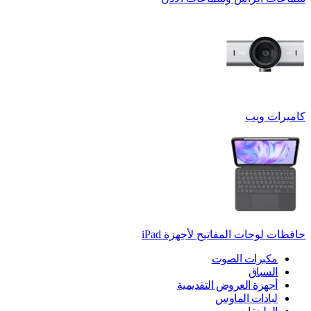
كاميرات ويب
حافظات لوحات المفاتيح لأجهزة ‏iPad
مكبرات الصوت
السباق
أجهزة العروض التقديمية
لبادات الماوس