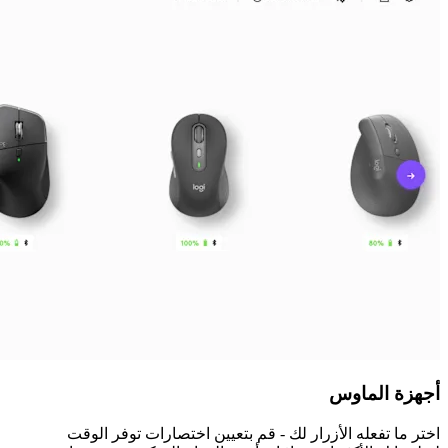
أجهزة الماوس
اختر ما تفعله الأزرار لك - قم بتعيين اختصارات توفر الوقت