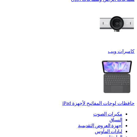
كاميرات ويب
حافظات لوحات المفاتيح لأجهزة ‏iPad
مكبرات الصوت
السباق
أجهزة العروض التقديمية
لبادات الماوس