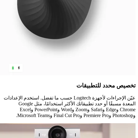
تخصيص محدد للتطبيقات
عيّن الإجراءات لأجهزة Logitech حسب ما تفضل. استخدم الإعدادات
المعدة مسبقًا أو حدد تطبيقاتك الأكثر استخدامًا، مثل Google
Chrome وEdge وSafari وZoom وWord وPowerPoint وExcel
وPhotoshop وPremiere Pro وFinal Cut Pro وMicrosoft Teams.