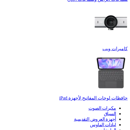
كاميرات ويب
حافظات لوحات المفاتيح لأجهزة ‏iPad
مكبرات الصوت
السباق
أجهزة العروض التقديمية
لبادات الماوس