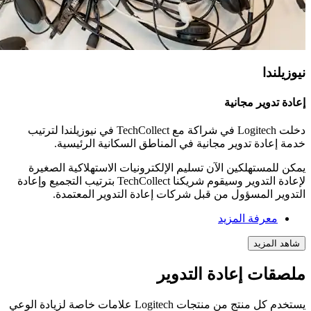
نيوزيلندا
إعادة تدوير مجانية
دخلت Logitech في شراكة مع TechCollect في نيوزيلندا لترتيب
خدمة إعادة تدوير مجانية في المناطق السكانية الرئيسية.
يمكن للمستهلكين الآن تسليم الإلكترونيات الاستهلاكية الصغيرة
لإعادة التدوير وسيقوم شريكنا TechCollect بترتيب التجميع وإعادة
التدوير المسؤول من قبل شركات إعادة التدوير المعتمدة.
معرفة المزيد
شاهد المزيد
ملصقات إعادة التدوير
يستخدم كل منتج من منتجات Logitech علامات خاصة لزيادة الوعي