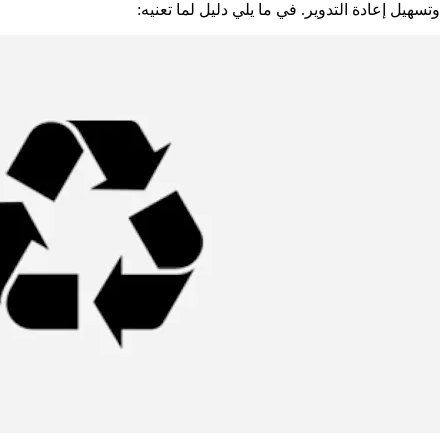
وتسهيل إعادة التدوير. في ما يلي دليل لما تعنيه: