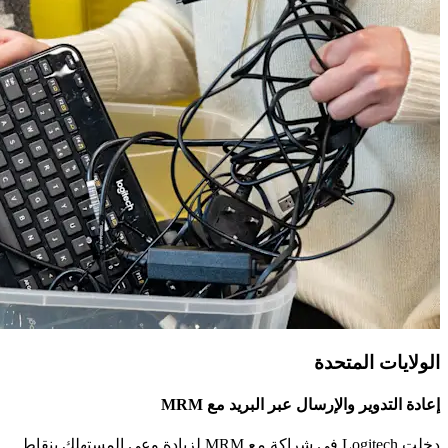
الولايات المتحدة
إعادة التدوير والإرسال عبر البريد مع ‎MRM
دخلت ‎Logitech في شراكة مع ‎MRM لزيادة وعي المستهلك بنقاط