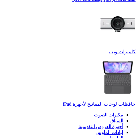
كاميرات ويب
حافظات لوحات المفاتيح لأجهزة ‏iPad
مكبرات الصوت
السباق
أجهزة العروض التقديمية
لبادات الماوس