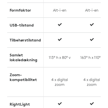
Formfaktor
Alt-i-en
Alt-i-en
USB-tilstand
Tilbehørstilstand
Samlet
113° h x 80° v
163° h x 110° v
lokaledækning
Zoom-
kompatibilitet
4 x digital
4 x digital
zoom
zoom
RightLight