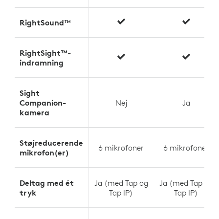
RightSound™
RightSight™-
indramning
Sight
Companion-
Nej
Ja
kamera
Støjreducerende
6 mikrofoner
6 mikrofoner
mikrofon(er)
Deltag med ét
Ja (med Tap og
Ja (med Tap og
tryk
Tap IP)
Tap IP)