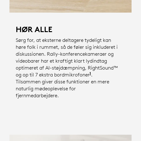
HØR ALLE
Sørg for, at eksterne deltagere tydeligt kan
høre folk i rummet, så de føler sig inkluderet i
diskussionen. Rally-konferencekameraer og
videobarer har et kraftigt klart lydindtag
optimeret af AI-støjdæmpning, RightSound™
1
og op til 7 ekstra bordmikrofoner
Antallet af tilgænge
.
Tilsammen giver disse funktioner en mere
naturlig mødeoplevelse for
fjernmedarbejdere.