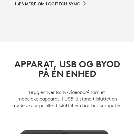
LÆS MERE OM LOGITECH SYNC
APPARAT, USB OG BYOD
PÅ ÉN ENHED
2
Brug enhver Rally-videobar
Rally Plus fungere
som et
mødelokaleapparat, i USB-tilstand tilsluttet en
mødelokale-pc eller tilsluttet via bærbar computer.