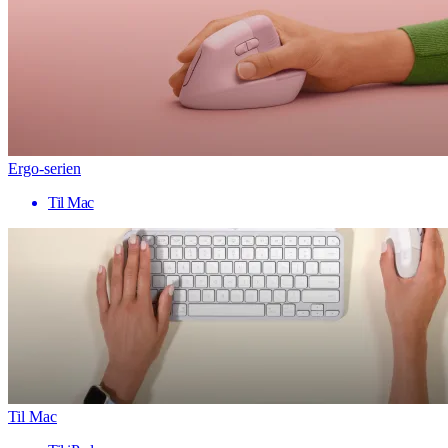
Ergo-serien
Til Mac
Til Mac