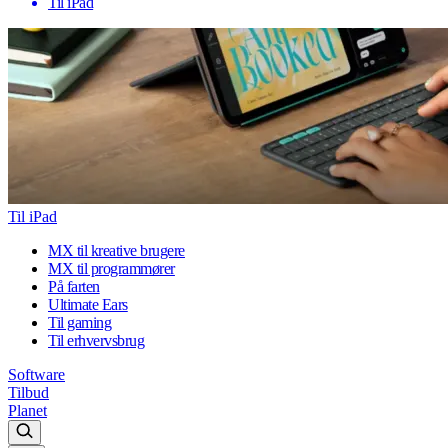
Til iPad
Til iPad
MX til kreative brugere
MX til programmører
På farten
Ultimate Ears
Til gaming
Til erhvervsbrug
Software
Tilbud
Planet