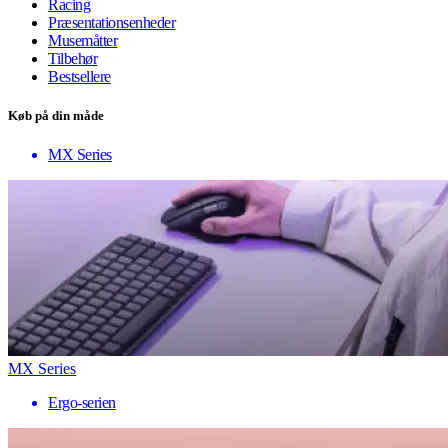
Racing
Præsentationsenheder
Musemåtter
Tilbehør
Bestsellere
Køb på din måde
MX Series
MX Series
Ergo-serien