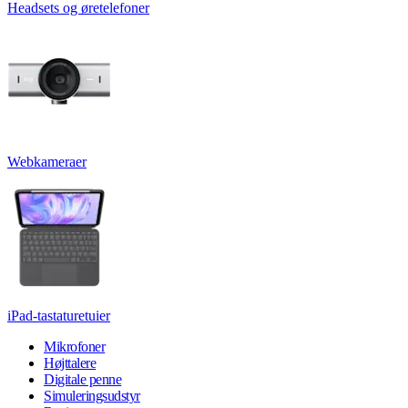
Headsets og øretelefoner
Webkameraer
iPad-tastaturetuier
Mikrofoner
Højttalere
Digitale penne
Simuleringsudstyr