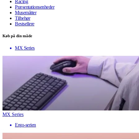
Racing
Præsentationsenheder
Musemåtter
Tilbehør
Bestsellere
Køb på din måde
MX Series
MX Series
Ergo-serien