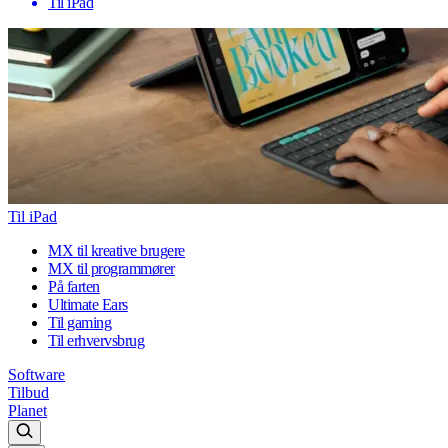
Til iPad
Til iPad
MX til kreative brugere
MX til programmører
På farten
Ultimate Ears
Til gaming
Til erhvervsbrug
Software
Tilbud
Planet