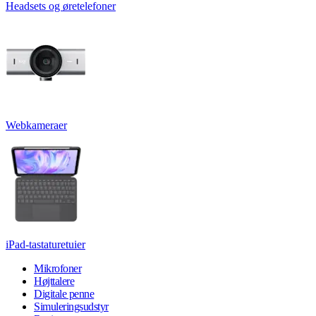
Headsets og øretelefoner
Webkameraer
iPad-tastaturetuier
Mikrofoner
Højttalere
Digitale penne
Simuleringsudstyr