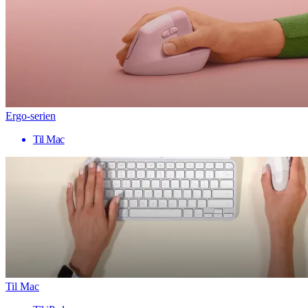
Ergo-serien
Til Mac
Til Mac