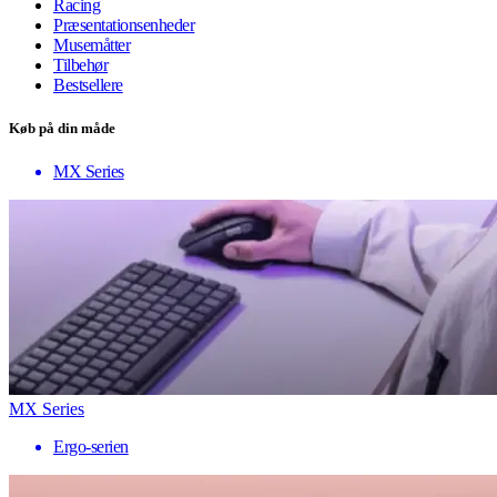
Racing
Præsentationsenheder
Musemåtter
Tilbehør
Bestsellere
Køb på din måde
MX Series
MX Series
Ergo-serien