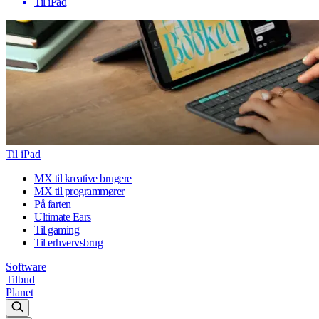
Til iPad
Til iPad
MX til kreative brugere
MX til programmører
På farten
Ultimate Ears
Til gaming
Til erhvervsbrug
Software
Tilbud
Planet