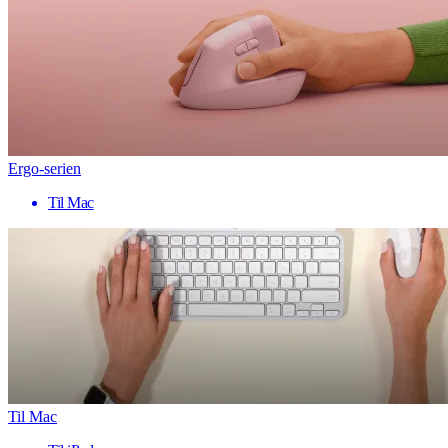
Ergo-serien
Til Mac
Til Mac