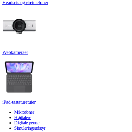
Headsets og øretelefoner
Webkameraer
iPad-tastaturetuier
Mikrofoner
Højttalere
Digitale penne
Simuleringsudstyr