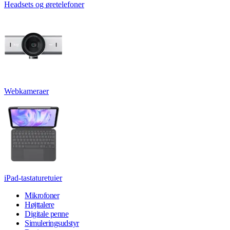
Headsets og øretelefoner
Webkameraer
iPad-tastaturetuier
Mikrofoner
Højttalere
Digitale penne
Simuleringsudstyr