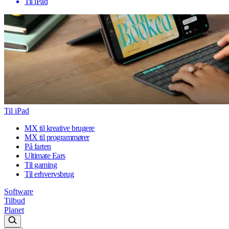
Til iPad
Til iPad
MX til kreative brugere
MX til programmører
På farten
Ultimate Ears
Til gaming
Til erhvervsbrug
Software
Tilbud
Planet