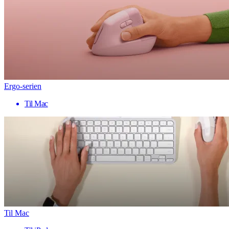
Ergo-serien
Til Mac
Til Mac