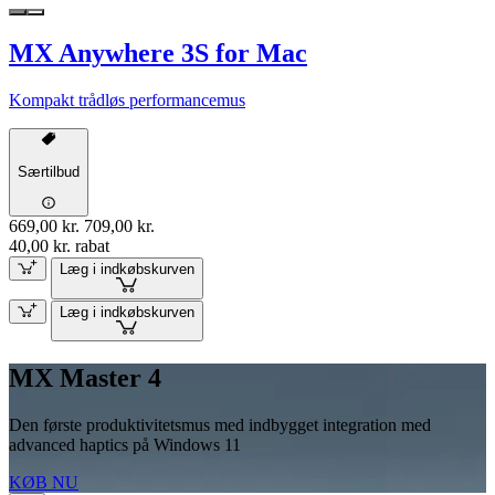
MX Anywhere 3S for Mac
Kompakt trådløs performancemus
Særtilbud
669,00 kr.
709,00 kr.
40,00 kr. rabat
Læg i indkøbskurven
Læg i indkøbskurven
MX Master 4
Den første produktivitetsmus med indbygget integration med
advanced haptics på Windows 11
KØB NU