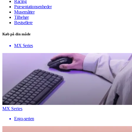
Racing
Præsentationsenheder
Musemåtter
Tilbehør
Bestsellere
Køb på din måde
MX Series
MX Series
Ergo-serien