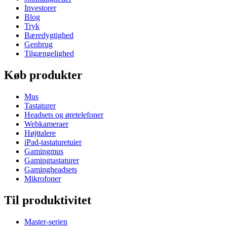
Investorer
Blog
Tryk
Bæredygtighed
Genbrug
Tilgængelighed
Køb produkter
Mus
Tastaturer
Headsets og øretelefoner
Webkameraer
Højttalere
iPad-tastaturetuier
Gamingmus
Gamingtastaturer
Gamingheadsets
Mikrofoner
Til produktivitet
Master-serien