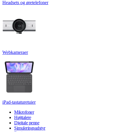
Headsets og øretelefoner
Webkameraer
iPad-tastaturetuier
Mikrofoner
Højttalere
Digitale penne
Simuleringsudstyr