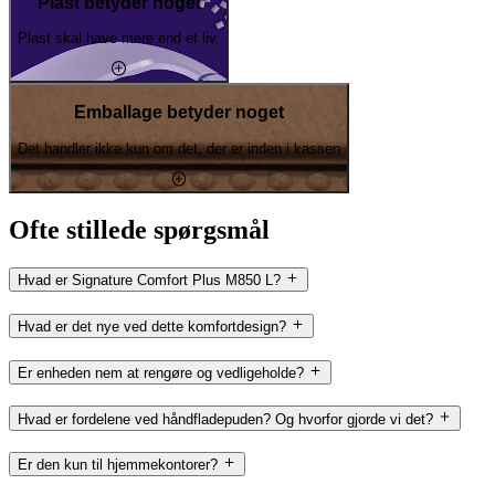
Plast betyder noget
Plast skal have mere end et liv.
Emballage betyder noget
Det handler ikke kun om det, der er inden i kassen
Ofte stillede spørgsmål
Hvad er Signature Comfort Plus M850 L?
Hvad er det nye ved dette komfortdesign?
Er enheden nem at rengøre og vedligeholde?
Hvad er fordelene ved håndfladepuden? Og hvorfor gjorde vi det?
Er den kun til hjemmekontorer?