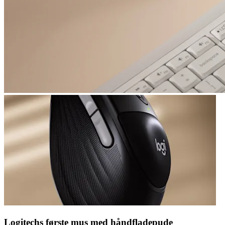
Logitechs første mus med håndfladepude