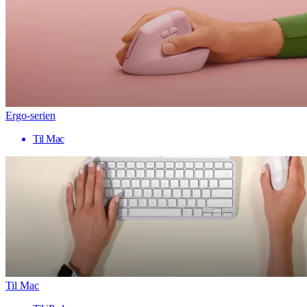
Ergo-serien
Til Mac
Til Mac