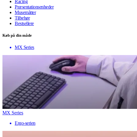
Racing
Præsentationsenheder
Musemåtter
Tilbehør
Bestsellere
Køb på din måde
MX Series
MX Series
Ergo-serien