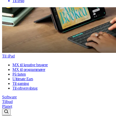
Til iPad
Til iPad
MX til kreative brugere
MX til programmører
På farten
Ultimate Ears
Til gaming
Til erhvervsbrug
Software
Tilbud
Planet