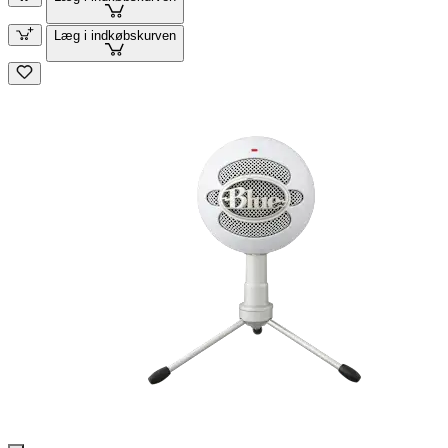
Læg i indkøbskurven