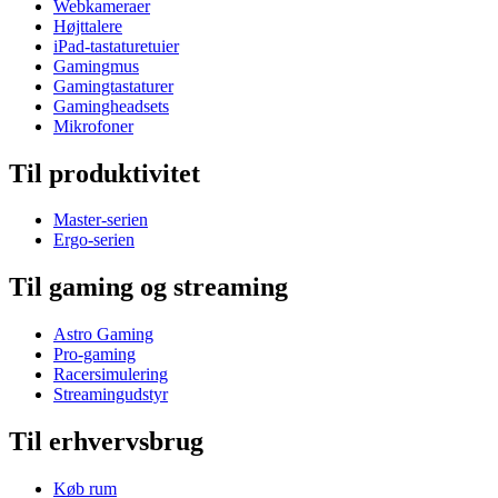
Webkameraer
Højttalere
iPad-tastaturetuier
Gamingmus
Gamingtastaturer
Gamingheadsets
Mikrofoner
Til produktivitet
Master-serien
Ergo-serien
Til gaming og streaming
Astro Gaming
Pro-gaming
Racersimulering
Streamingudstyr
Til erhvervsbrug
Køb rum