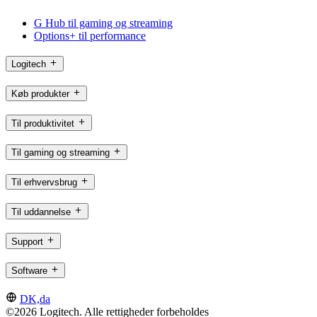
G Hub til gaming og streaming
Options+ til performance
Logitech
Køb produkter
Til produktivitet
Til gaming og streaming
Til erhvervsbrug
Til uddannelse
Support
Software
DK,da
©2026 Logitech. Alle rettigheder forbeholdes