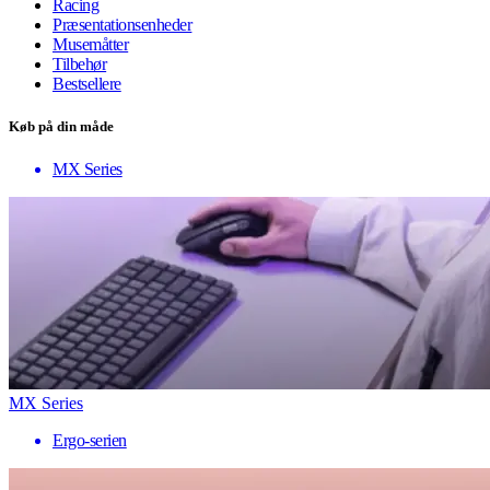
Racing
Præsentationsenheder
Musemåtter
Tilbehør
Bestsellere
Køb på din måde
MX Series
MX Series
Ergo-serien