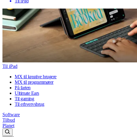
Til iPad
Til iPad
MX til kreative brugere
MX til programmører
På farten
Ultimate Ears
Til gaming
Til erhvervsbrug
Software
Tilbud
Planet