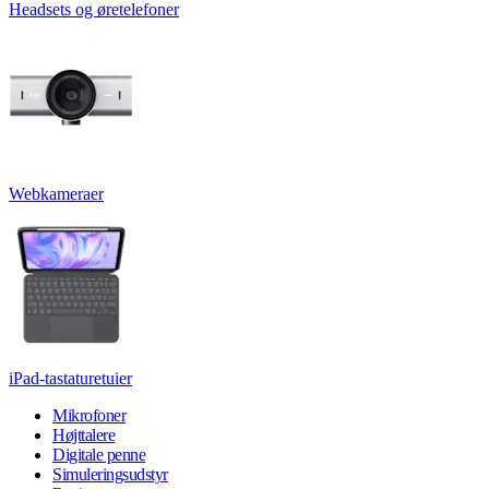
Headsets og øretelefoner
Webkameraer
iPad-tastaturetuier
Mikrofoner
Højttalere
Digitale penne
Simuleringsudstyr