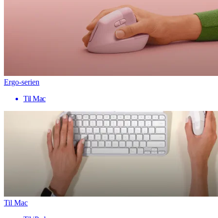
Ergo-serien
Til Mac
Til Mac