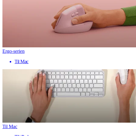
Ergo-serien
Til Mac
Til Mac