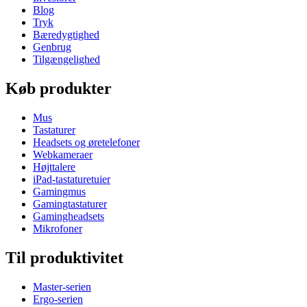
Blog
Tryk
Bæredygtighed
Genbrug
Tilgængelighed
Køb produkter
Mus
Tastaturer
Headsets og øretelefoner
Webkameraer
Højttalere
iPad-tastaturetuier
Gamingmus
Gamingtastaturer
Gamingheadsets
Mikrofoner
Til produktivitet
Master-serien
Ergo-serien