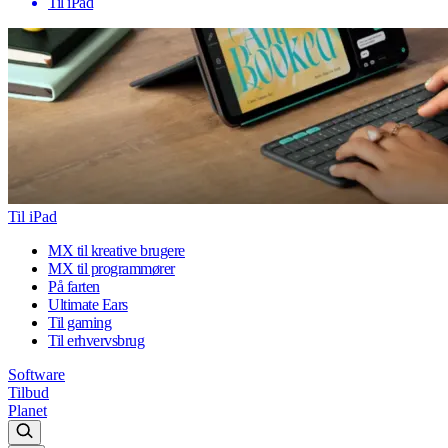
Til iPad
Til iPad
MX til kreative brugere
MX til programmører
På farten
Ultimate Ears
Til gaming
Til erhvervsbrug
Software
Tilbud
Planet