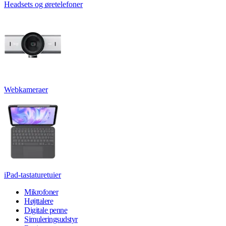
Headsets og øretelefoner
Webkameraer
iPad-tastaturetuier
Mikrofoner
Højttalere
Digitale penne
Simuleringsudstyr