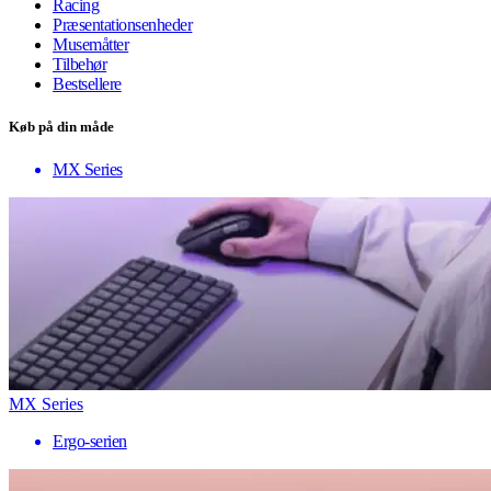
Racing
Præsentationsenheder
Musemåtter
Tilbehør
Bestsellere
Køb på din måde
MX Series
MX Series
Ergo-serien