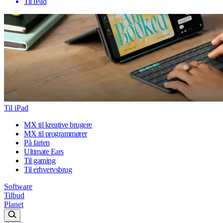
Til iPad
Til iPad
MX til kreative brugere
MX til programmører
På farten
Ultimate Ears
Til gaming
Til erhvervsbrug
Software
Tilbud
Planet