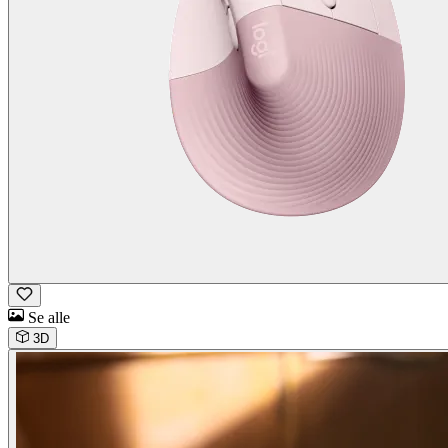
Se alle
3D