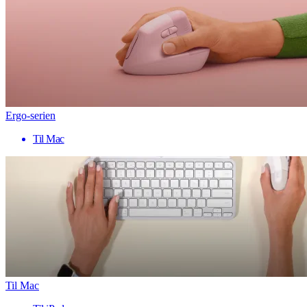
Ergo-serien
Til Mac
Til Mac