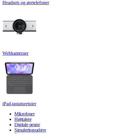
Headsets og øretelefoner
Webkameraer
iPad-tastaturetuier
Mikrofoner
Højttalere
Digitale penne
Simuleringsudstyr