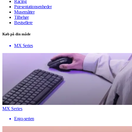
Racing
Præsentationsenheder
Musemåtter
Tilbehør
Bestsellere
Køb på din måde
MX Series
MX Series
Ergo-serien