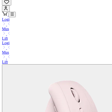
Logi
Mus
Lift
Logi
Mus
Lift