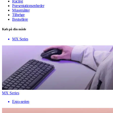
Racing
Præsentationsenheder
Musemåtter
Tilbehør
Bestsellere
Køb på din måde
MX Series
MX Series
Ergo-serien