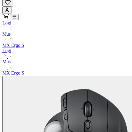
Logi
Mus
MX Ergo S
Logi
Mus
MX Ergo S