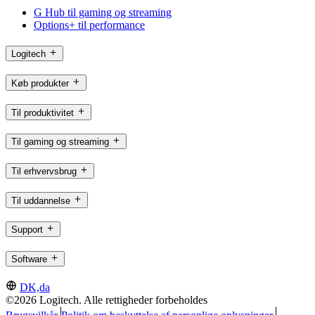
G Hub til gaming og streaming
Options+ til performance
Logitech
Køb produkter
Til produktivitet
Til gaming og streaming
Til erhvervsbrug
Til uddannelse
Support
Software
DK,da
©2026 Logitech. Alle rettigheder forbeholdes