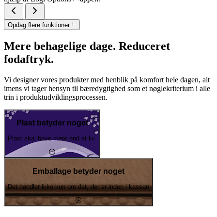
Opdag flere funktioner
Mere behagelige dage. Reduceret
fodaftryk.
Vi designer vores produkter med henblik på komfort hele dagen, alt
imens vi tager hensyn til bæredygtighed som et nøglekriterium i alle
trin i produktudviklingsprocessen.
Plast betyder noget
Plast skal have mere end et liv.
Emballage betyder noget
Det handler ikke kun om det, der er inden i kassen