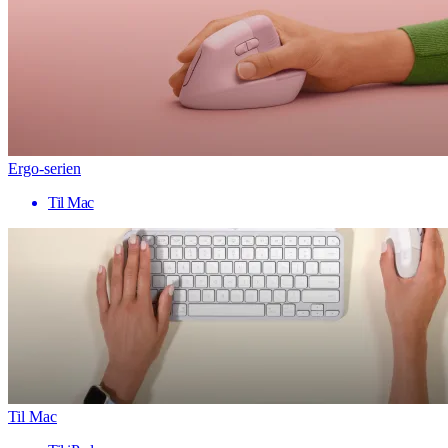
Ergo-serien
Til Mac
Til Mac