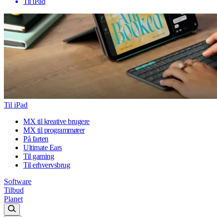
Til iPad
Til iPad
MX til kreative brugere
MX til programmører
På farten
Ultimate Ears
Til gaming
Til erhvervsbrug
Software
Tilbud
Planet