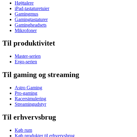
Højttalere
iPad-tastaturetuier
Gamingmus
Gamingtastaturer
Gamingheadsets
Mikrofoner
Til produktivitet
Master-serien
Ergo-serien
Til gaming og streaming
Astro Gaming
Pro-gaming
Racersimulering
Streamingudstyr
Til erhvervsbrug
Køb rum
Køb produkter til erhvervsbrug