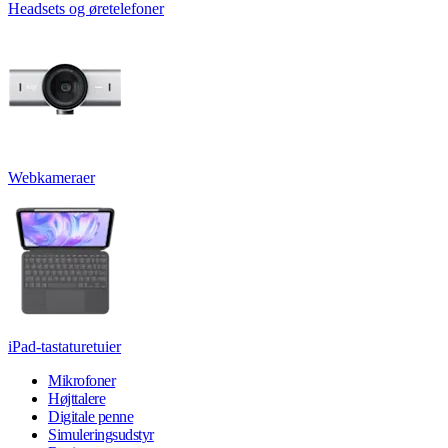
Headsets og øretelefoner
Webkameraer
iPad-tastaturetuier
Mikrofoner
Højttalere
Digitale penne
Simuleringsudstyr