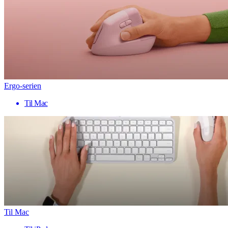
Ergo-serien
Til Mac
Til Mac