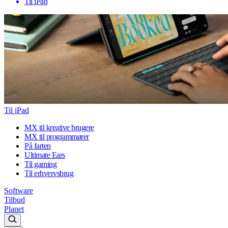
Til iPad
Til iPad
MX til kreative brugere
MX til programmører
På farten
Ultimate Ears
Til gaming
Til erhvervsbrug
Software
Tilbud
Planet