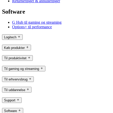
Returneringer & annulleringer
Software
G Hub til gaming og streaming
Options+ til performance
Logitech
Køb produkter
Til produktivitet
Til gaming og streaming
Til erhvervsbrug
Til uddannelse
Support
Software