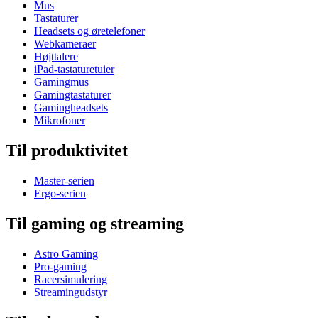
Mus
Tastaturer
Headsets og øretelefoner
Webkameraer
Højttalere
iPad-tastaturetuier
Gamingmus
Gamingtastaturer
Gamingheadsets
Mikrofoner
Til produktivitet
Master-serien
Ergo-serien
Til gaming og streaming
Astro Gaming
Pro-gaming
Racersimulering
Streamingudstyr