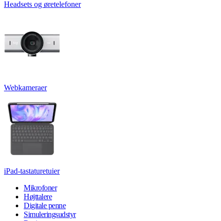
Headsets og øretelefoner
Webkameraer
iPad-tastaturetuier
Mikrofoner
Højttalere
Digitale penne
Simuleringsudstyr