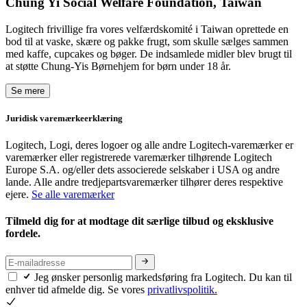
Chung Yi Social Welfare Foundation, Taiwan
Logitech frivillige fra vores velfærdskomité i Taiwan oprettede en
bod til at vaske, skære og pakke frugt, som skulle sælges sammen
med kaffe, cupcakes og bøger. De indsamlede midler blev brugt til
at støtte Chung-Yis Børnehjem for børn under 18 år.
Se mere
Juridisk varemærkeerklæring
Logitech, Logi, deres logoer og alle andre Logitech-varemærker er
varemærker eller registrerede varemærker tilhørende Logitech
Europe S.A. og/eller dets associerede selskaber i USA og andre
lande. Alle andre tredjepartsvaremærker tilhører deres respektive
ejere.
Se alle varemærker
Tilmeld dig for at modtage dit særlige tilbud og eksklusive
fordele.
Jeg ønsker personlig markedsføring fra Logitech. Du kan til
enhver tid afmelde dig. Se vores
privatlivspolitik.