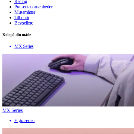
Racing
Præsentationsenheder
Musemåtter
Tilbehør
Bestsellere
Køb på din måde
MX Series
MX Series
Ergo-serien