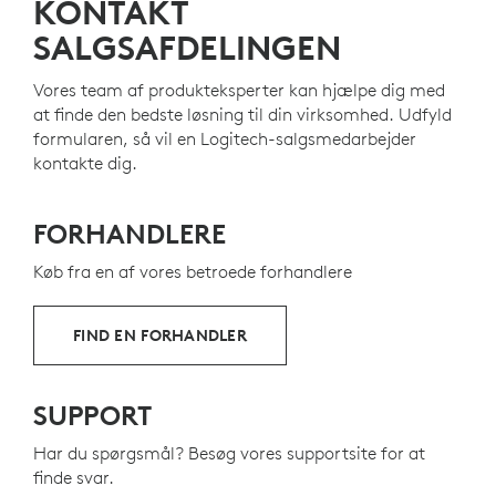
KONTAKT
SALGSAFDELINGEN
FREMSTILLET MED GENBRUGSPLAST
Vores team af produkteksperter kan hjælpe dig med
Plastdelene i Signature Slim Wired Combo MK620 for
at finde den bedste løsning til din virksomhed. Udfyld
Business inkluderer certificeret genvundet plast fra
formularen, så vil en Logitech-salgsmedarbejder
7
forbrugsaffald – 66 % for tastaturet, 71 % for musen
Omfat
–
kontakte dig.
f
for at give nyt liv til udtjent plast fra gammel
forbrugerelektronik og hjælpe med at reducere vores
CO2-fodaftryk.
FORHANDLERE
OM GENBRUGSPLAST
Køb fra en af vores betroede forhandlere
FIND EN FORHANDLER
SUPPORT
Har du spørgsmål? Besøg vores supportsite for at
finde svar.