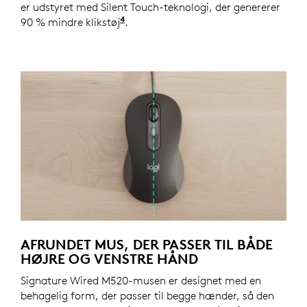
er udstyret med Silent Touch-teknologi, der genererer
4
90 % mindre klikstøj
Klikstøjen er reduceret med over
.
AFRUNDET MUS, DER PASSER TIL BÅDE
HØJRE OG VENSTRE HÅND
Signature Wired M520-musen er designet med en
behagelig form, der passer til begge hænder, så den