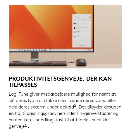
PRODUKTIVITETSGENVEJE, DER KAN
TILPASSES
Logi Tune giver medarbejdere mulighed for nemt at
slå deres lyd fra, slukke eller tænde deres video eller
2
dele deres skærm under opkald
Mødekontroltaster kræver
. Det tilbyder desuden
en høj tilpasningsgrad, herunder Fn-genvejstaster og
en dedikeret handlingstast til at tildele specifikke
3
genveje
Tilpas enhedsindstillinger ved at installere L
.