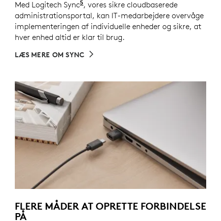
5
Med Logitech Sync
Kræver download af Logi Tune på i
, vores sikre cloudbaserede
administrationsportal, kan IT-medarbejdere overvåge
implementeringen af individuelle enheder og sikre, at
hver enhed altid er klar til brug.
LÆS MERE OM SYNC
FLERE MÅDER AT OPRETTE FORBINDELSE
PÅ