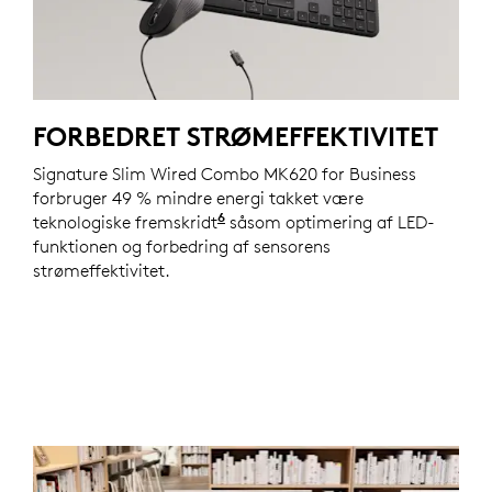
FORBEDRET STRØMEFFEKTIVITET
Signature Slim Wired Combo MK620 for Business
forbruger 49 % mindre energi takket være
6
teknologiske fremskridt
Forbruger 50 % mindre energi
såsom optimering af LED-
funktionen og forbedring af sensorens
strømeffektivitet.