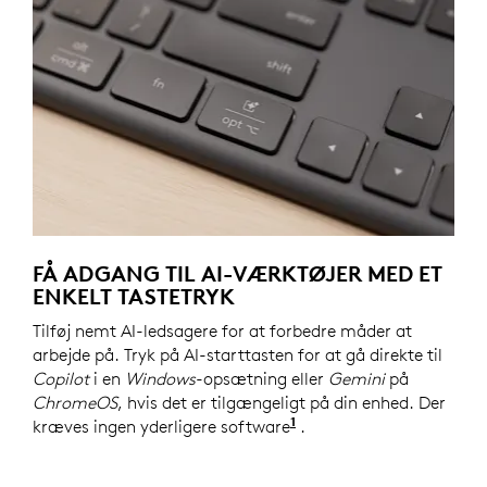
FÅ ADGANG TIL AI-VÆRKTØJER MED ET
ENKELT TASTETRYK
Tilføj nemt AI-ledsagere for at forbedre måder at
arbejde på. Tryk på AI-starttasten for at gå direkte til
Copilot
i en
Windows
-opsætning eller
Gemini
på
ChromeOS
, hvis det er tilgængeligt på din enhed. Der
1
kræves ingen yderligere software
Copilot
.
kræver
Windo