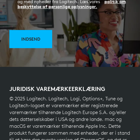
og med nyheder fra Logitech. Læs vores
politik om
beskyttelse af personlige oplysninger.
INDSEND
JURIDISK VAREMÆRKEERKLÆRING
© 2025 Logitech. Logitech, Logi, Options+, Tune og
Logitech-logoet er varemærker eller registrerede
varemærker tilhørende Logitech Europe S.A. og/eller
dets datterselskaber i USA og andre lande. mac og
macOS er varemærker tilhørende Apple Inc. Dette
produkt fungerer sammen med enheder, der er i stand
til at køre den nyeste version af ChromeOS, og det er