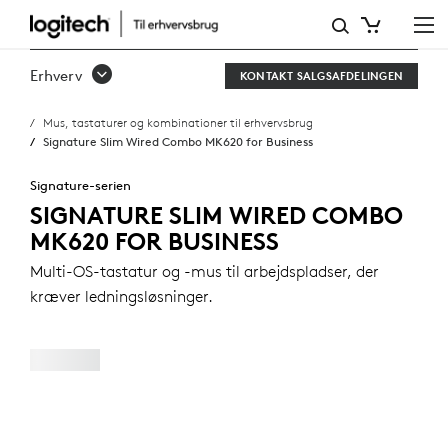
SIGNATURE
SLIM
Erhverv
KONTAKT SALGSAFDELINGEN
WIRED
Mus, tastaturer og kombinationer til erhvervsbrug
COMBO
Signature Slim Wired Combo MK620 for Business
MK620
Signature-serien
FOR
SIGNATURE SLIM WIRED COMBO
MK620 FOR BUSINESS
BUSINESS
Multi-OS-tastatur og -mus til arbejdspladser, der
kræver ledningsløsninger.