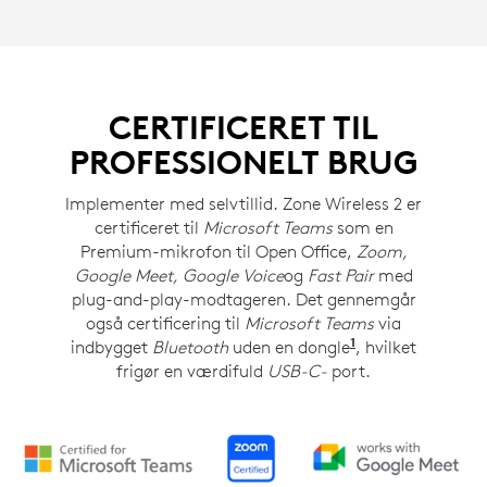
CERTIFICERET TIL
PROFESSIONELT BRUG
Implementer med selvtillid. Zone Wireless 2 er
certificeret til
Microsoft Teams
som en
Premium-mikrofon til Open Office,
Zoom,
Google Meet, Google Voice
og
Fast Pair
med
plug-and-play-modtageren. Det gennemgår
også certificering til
Microsoft Teams
via
1
indbygget
Bluetooth
uden en dongle
Kræver
, hvilket
Windo
frigør en værdifuld
USB-C-
port.