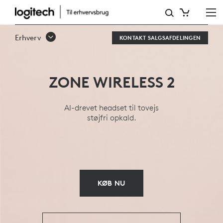
OVERSIGT
OVER
Erhverv
KONTAKT SALGSAFDELINGEN
ZONE
WIRELESS
ZONE WIRELESS 2
2-
HEADSET
AI-drevet headset til tovejs
støjfri opkald.
TIL
ERHVERVSBRUG
KØB NU