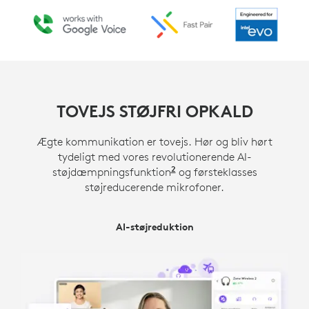
TOVEJS STØJFRI OPKALD
Ægte kommunikation er tovejs. Hør og bliv hørt
tydeligt med vores revolutionerende AI-
2
støjdæmpningsfunktion
Aktivér avanceret opkal
og førsteklasses
støjreducerende mikrofoner.
OVERLEGNE STØJREDUCERENDE MIKROFONER
AI-støjreduktion