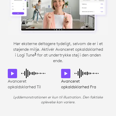
Hør eksterne deltagere tydeligt, selvom de er i et
Lad ikke støj forstyrre vigtige opkald. Fire
støjende miljø. Aktivér Avanceret opkaldsklarhed
støjreducerende mikrofoner undertrykker lyd fra
3
i Logi Tune
nærliggende samtaler, HVAC eller gøende
Logi Tune er ikke tilgængelig til Chrom
for at undertrykke støj i den anden
hunde.
ende.
Avanceret
Avanceret
opkaldsklarhed Til
opkaldsklarhed Fra
Lyddemonstrationen er kun til illustration. Den faktiske
oplevelse kan variere.