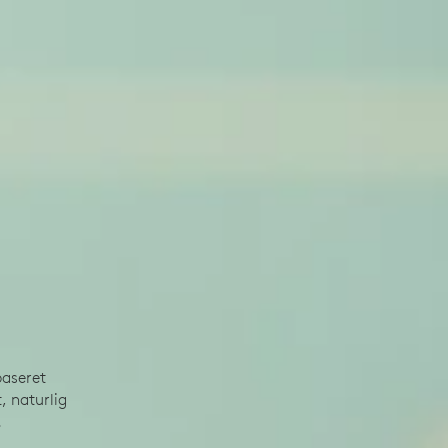
baseret
, naturlig
.