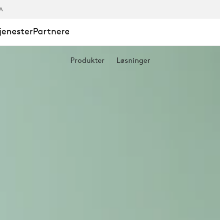
A
jenester
Partnere
Produkter
Løsninger
K