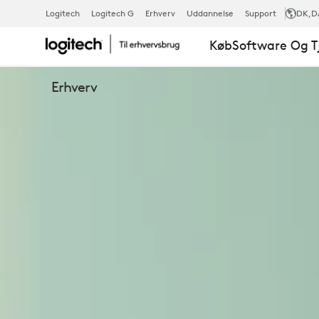
ERGO
Logitech
Logitech G
Erhverv
Uddannelse
Support
DK
,D
Køb
Software Og T
K860
Erhverv
BUSINESS
ERGONOMIS
TRÅDLØS
TASTATUR