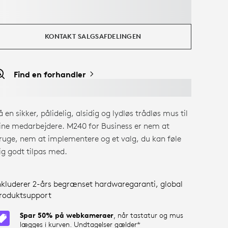
KONTAKT SALGSAFDELINGEN
Find en forhandler
å en sikker, pålidelig, alsidig og lydløs trådløs mus til
ine medarbejdere. M240 for Business er nem at
ruge, nem at implementere og et valg, du kan føle
ig godt tilpas med.
nkluderer 2-års begrænset hardwaregaranti, global
roduktsupport
Spar 50% på webkameraer
, når tastatur og mus
lægges i kurven. Undtagelser gælder*