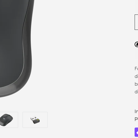
F
d
b
d
I
p