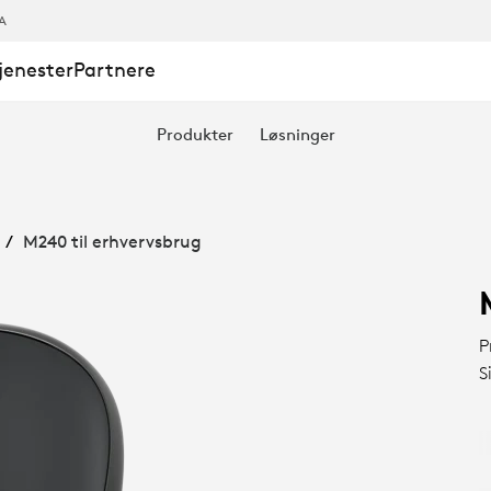
A
jenester
Partnere
Produkter
Løsninger
M240 til erhvervsbrug
P
S