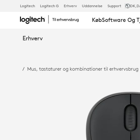
M240
Logitech
Logitech G
Erhverv
Uddannelse
Support
DK
,D
Køb
Software Og T
FOR
Erhverv
BUSINESS
Mus, tastaturer og kombinationer til erhvervsbrug
–
TRÅDLØS
MUS